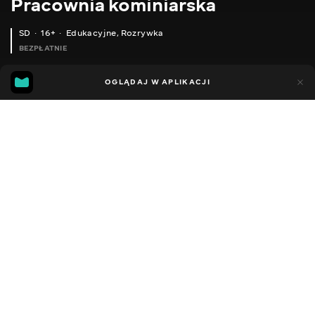
Pracownia kominiarska
SD
16+
Edukacyjne
,
Rozrywka
BEZPŁATNIE
16
8
OGLĄDAJ W APLIKACJI
Dodano do ulubionych
UDOSTĘPNIJ
Sezon 1
Facebook
Kopiuj link
КОРОТКИЙ ВРІЗНИЙ ПЕРЕХІД ДІАМЕТРОМ 140 Х 120 ММ
КОМПЛЕКТ ДИМОХОДІВ ДЛЯ АВАРІЙНОГО ЦЕГЛЯНОГО ОГОЛОВКА.
2011 - 2022
,
Ukraina
Edukacyjne
,
Rozrywka
,
Blogerzy
DŹWIĘK
Rosyjski