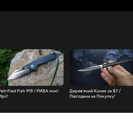
Petrified Fish 919 / РИБА моєї
Дерев'яний Коник за $7 /
Мрії!
Півгодини на Покупку!