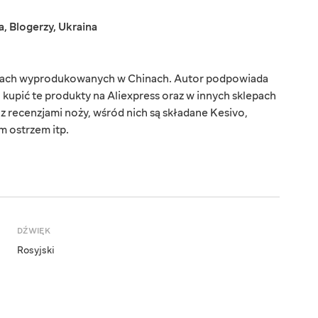
a
,
Blogerzy
,
Ukraina
żach wyprodukowanych w Chinach. Autor podpowiada
upić te produkty na Aliexpress oraz w innych sklepach
 z recenzjami noży, wśród nich są składane Kesivo,
m ostrzem itp.
DŹWIĘK
Rosyjski