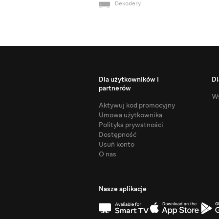
Dekodery
Dla użytkowników i
Dl
partnerów
Ws
Aktywuj kod promocyjny
Umowa użytkownika
Polityka prywatności
Dostępność
Usuń konto
O nas
Nasze aplikacje