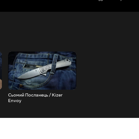
Сьомий Посланець / Kizer
Капсула Часу / CH Zieba
Envoy
міський EDC