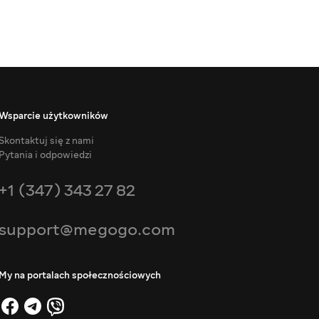
Wsparcie użytkowników
Skontaktuj się z nami
Pytania i odpowiedzi
+1 (347) 343 27 82
support@megogo.com
My na portalach społecznościowych