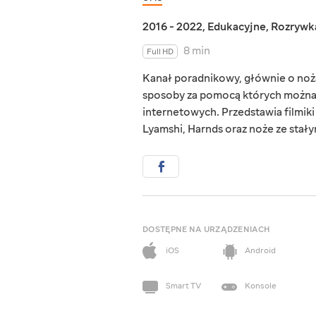
2016 - 2022
,
Edukacyjne
,
Rozrywk
8 min
Full HD
Kanał poradnikowy, głównie o no
sposoby za pomocą których można k
internetowych. Przedstawia filmiki
Lyamshi, Harnds oraz noże ze stały
DOSTĘPNE NA URZĄDZENIACH
iOS
Android
Smart TV
Konsole