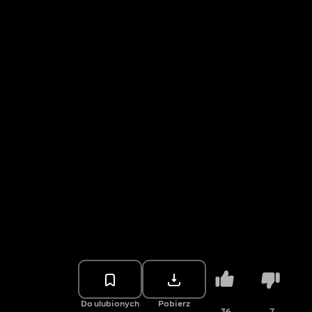
Do ulubionych
Pobierz
36
7