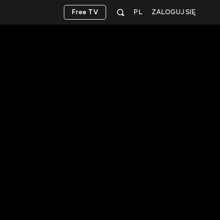
Free TV
PL
ZALOGUJ SIĘ