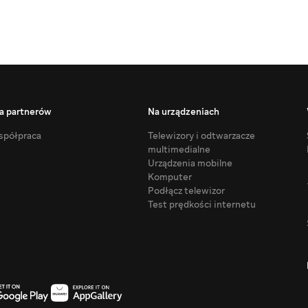
a partnerów
Na urządzeniach
półpraca
Telewizory i odtwarzacze
multimedialne
Urządzenia mobilne
Komputer
Podłącz telewizor
Test prędkości internetu