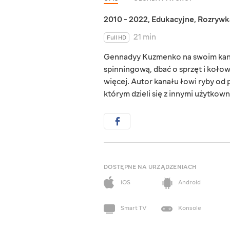
2010 - 2022
,
Edukacyjne
,
Rozrywk
21 min
Full HD
Gennadyy Kuzmenko na swoim kanal
spinningową, dbać o sprzęt i kołow
więcej. Autor kanału łowi ryby od 
którym dzieli się z innymi użytkown
DOSTĘPNE NA URZĄDZENIACH
iOS
Android
Smart TV
Konsole