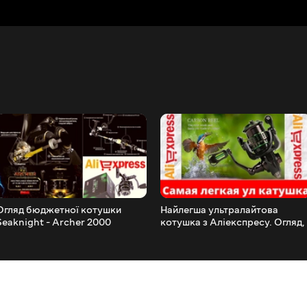
Огляд бюджетної котушки
Найлегша ультралайтова
Seaknight - Archer 2000
котушка з Аліекспресу. Огляд,
розбирання.