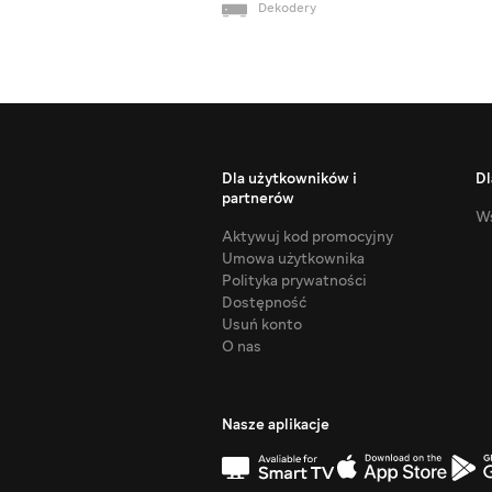
Dekodery
Dla użytkowników i
Dl
partnerów
Ws
Aktywuj kod promocyjny
Umowa użytkownika
Polityka prywatności
Dostępność
Usuń konto
O nas
Nasze aplikacje