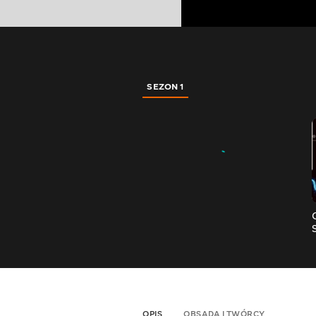
SEZON 1
OPIS
OBSADA I TWÓRCY