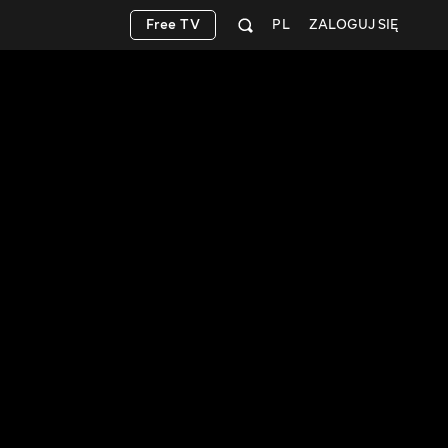
Free TV
PL
ZALOGUJ SIĘ