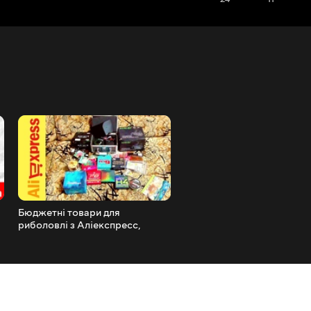
Бюджетні товари для
Тюнінг столика в ПВХ чов
риболовлі з Аліекспресс,
світло, зарядка, насос. П
вибирай і буде огляд!
і зручно.