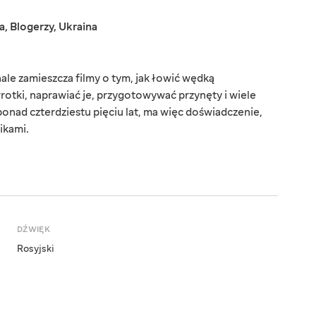
a
,
Blogerzy
,
Ukraina
e zamieszcza filmy o tym, jak łowić wędką
rotki, naprawiać je, przygotowywać przynęty i wiele
ponad czterdziestu pięciu lat, ma więc doświadczenie,
ikami.
DŹWIĘK
Rosyjski