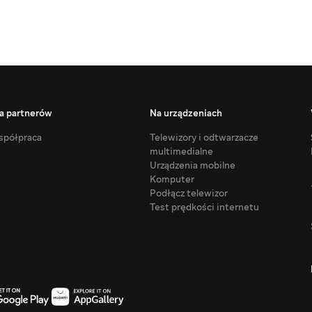
a partnerów
Na urządzeniach
półpraca
Telewizory i odtwarzacze
multimedialne
Urządzenia mobilne
Komputer
Podłącz telewizor
Test prędkości internetu