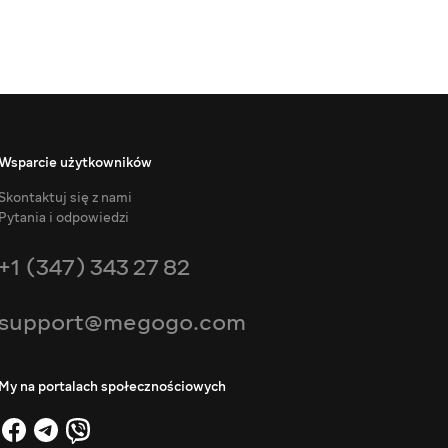
Wsparcie użytkowników
Skontaktuj się z nami
Pytania i odpowiedzi
+1 (347) 343 27 82
support@megogo.com
My na portalach społecznościowych