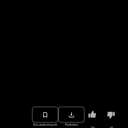
Do ulubionych
Pobierz
24
11