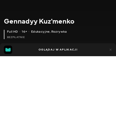
Gennadyy Kuz'menko
Full HD
16+
Edukacyjne
,
Rozrywka
BEZPŁATNIE
24
11
OGLĄDAJ W APLIKACJI
Dodano do ulubionych
UDOSTĘPNIJ
Sezon 1
Facebook
Kopiuj link
БЮДЖЕТНІ ТОВАРИ ДЛЯ РИБОЛОВЛІ З АЛІЕКСПРЕСС, ВИБИРАЙ І БУДЕ ОГЛЯД!
ТЮНІНГ СТОЛИКА В ПВХ ЧОВЕН, СВІТЛО, ЗАРЯДКА, НАСОС. ПРОСТО І ЗРУЧНО.