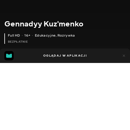
Gennadyy Kuz'menko
Full HD
16+
Edukacyjne
,
Rozrywka
BEZPŁATNIE
24
11
OGLĄDAJ W APLIKACJI
Dodano do ulubionych
UDOSTĘPNIJ
Sezon 1
Facebook
Kopiuj link
РИБОЛОВЛЯ З ОТСОСОМ ПЕТРОВИЧЕМ - ДАВНО НЕ БАЧИЛИСЯ, РОЗУМІВКА 23 04 21
БЮДЖЕТНІ ВИТРАТНІ МАТЕРІАЛИ ДЛЯ РИБОЛОВЛІ ФІДЕРОМ І КОРОПОВИКОМ З ALIEXPRESS. ГОДНЕ З КИТАЮ.