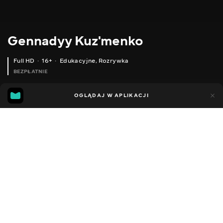
Gennadyy Kuz'menko
Full HD
16+
Edukacyjne
,
Rozrywka
BEZPŁATNIE
24
11
OGLĄDAJ W APLIKACJI
Dodano do ulubionych
UDOSTĘPNIJ
Sezon 1
Facebook
Kopiuj link
БЮДЖЕТНА, РИБАЛЬСЬКА КОТУШКА SEAKNIGHT WR III 5000. РОЗБЕРЕМО І ПОДИВИМОСЯ, ЩО ВСЕРЕДИНІ.
СВІТИЛЬНИКИ І ПОВЕРБАНКИ З АЛІЕКСПРЕСС, ЗНОВУ ВИРУЧАЮТЬ. СВІТЛА НЕМАЄ І НЕ БУДЕ).