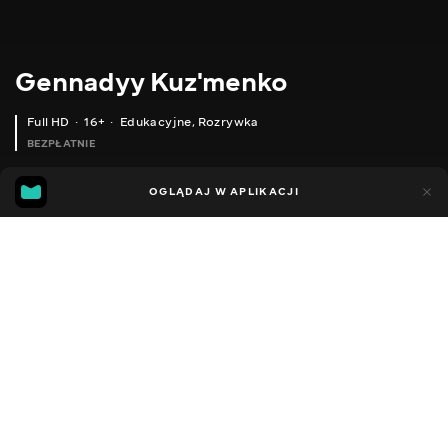
Gennadyy Kuz'menko
Full HD
16+
Edukacyjne
,
Rozrywka
BEZPŁATNIE
24
11
OGLĄDAJ W APLIKACJI
Dodano do ulubionych
UDOSTĘPNIJ
Sezon 1
Facebook
Kopiuj link
РИБОЛОВЛЯ У ДНІПРІ...
РИБОЛОВЛЯ ДЛЯ ДУШІ ТА ПИВА. ДЛЯ ТИХ ХТО ЛЮБИТЬ АКТИВНИЙ ВІДПОЧИНОК ТА РИБОЛОВЛЮ.