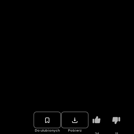
Do ulubionych
Pobierz
24
11