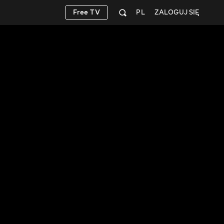
Free TV
PL
ZALOGUJ SIĘ