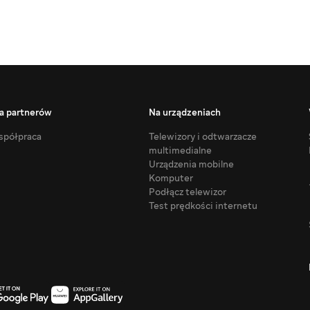
a partnerów
Na urządzeniach
półpraca
Telewizory i odtwarzacze
multimedialne
Urządzenia mobilne
Komputer
Podłącz telewizor
Test prędkości internetu