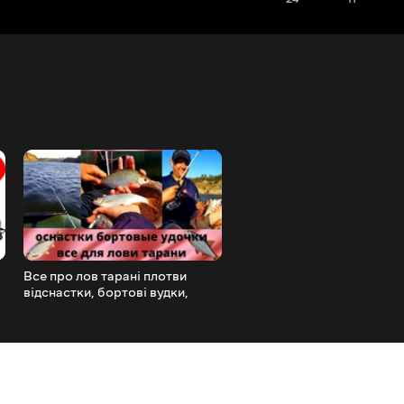
Все про лов тарані плотви
Риболовля з човна борто
відснастки, бортові вудки,
вудками. Поперло.) Рибал
гачки, волосіні.
практика.