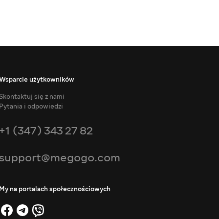
Wsparcie użytkowników
Skontaktuj się z nami
Pytania i odpowiedzi
+1 (347) 343 27 82
support@megogo.com
My na portalach społecznościowych