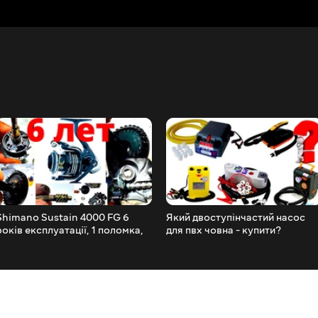
Shimano Sustain 4000 FG 6
Який двоступінчастий насос
років експлуатації, 1 поломка,
для пвх човна - купити?
1-ТО Що стало з котушкою.