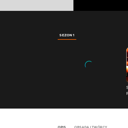
SEZON 1
OPIS
OBSADA I TWÓRCY