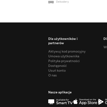
Dekodery
Dla użytkowników i
Dl
partnerów
Ws
Aktywuj kod promocyjny
Umowa użytkownika
Polityka prywatności
Dostępność
Usuń konto
O nas
Nasze aplikacje