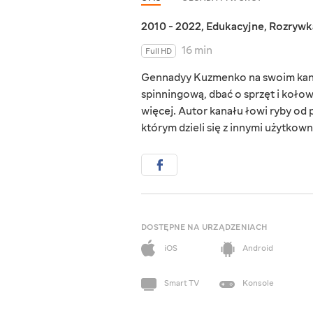
2010 - 2022
,
Edukacyjne
,
Rozrywk
16 min
Full HD
Gennadyy Kuzmenko na swoim kanal
spinningową, dbać o sprzęt i kołow
więcej. Autor kanału łowi ryby od 
którym dzieli się z innymi użytkown
DOSTĘPNE NA URZĄDZENIACH
iOS
Android
Smart TV
Konsole