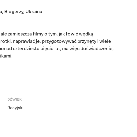
a
,
Blogerzy
,
Ukraina
e zamieszcza filmy o tym, jak łowić wędką
rotki, naprawiać je, przygotowywać przynęty i wiele
ponad czterdziestu pięciu lat, ma więc doświadczenie,
ikami.
DŹWIĘK
Rosyjski