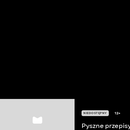
12+
NIEDOSTĘPNY
Pyszne przepis