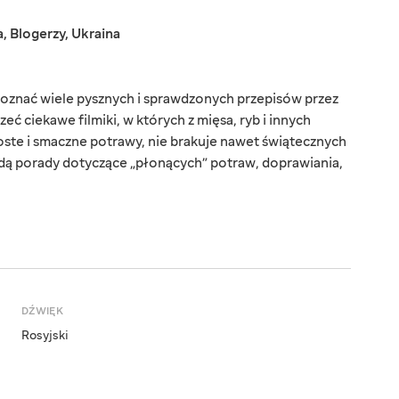
a
,
Blogerzy
,
Ukraina
oznać wiele pysznych i sprawdzonych przepisów przez
ć ciekawe filmiki, w których z mięsa, ryb i innych
te i smaczne potrawy, nie brakuje nawet świątecznych
dą porady dotyczące „płonących” potraw, doprawiania,
DŹWIĘK
Rosyjski