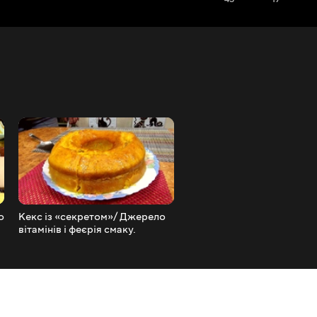
о
Кекс із «секретом»/ Джерело
Улюблений паштет мого
вітамінів і феєрія смаку.
чоловіка Печінка, оселеде
яблуко і цибуля, нічого
складного