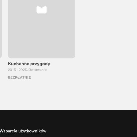
Kuchenne przygody
DenLion TV
2015 - 2023
,
Gotowanie
2012 - 2023
,
Rozrywka
BEZPŁATNIE
BEZPŁATNIE
Wsparcie użytkowników