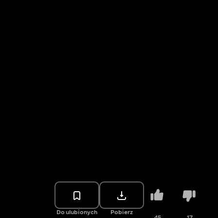
Do ulubionych
Pobierz
45
17