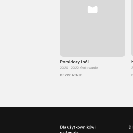
Pomidory i sól
2020 - 2022
,
Gotowanie
2
BEZPŁATNIE
Dla użytkowników i
Dl
partnerów