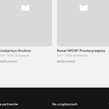
Kostjantyn Grubicz
Kanał WOW! Proste przepisy
015 - 2026
,
Gotowanie
2017 - 2026
,
Gotowanie
BEZPŁATNIE
BEZPŁATNIE
a partnerów
Na urządzeniach