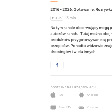
2016 - 2026
,
Gotowanie
,
Rozrywk
13 min
Full HD
Na tym kanale obserwujący mogą p
autorów kanału. Tutaj można obejrze
produktów przygotowywane są pros
przepisów. Ponadto widzowie znaj
dressingów i wielu innych.
DOSTĘPNE NA URZĄDZENIACH
iOS
Android
Smart TV
Konsole