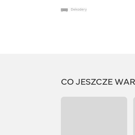
Dekodery
CO JESZCZE WA