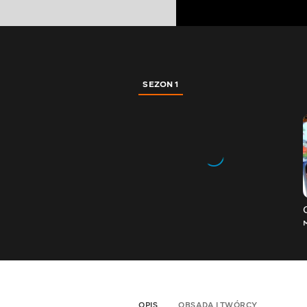
SEZON 1
OPIS
OBSADA I TWÓRCY