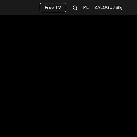
Free TV
PL
ZALOGUJ SIĘ