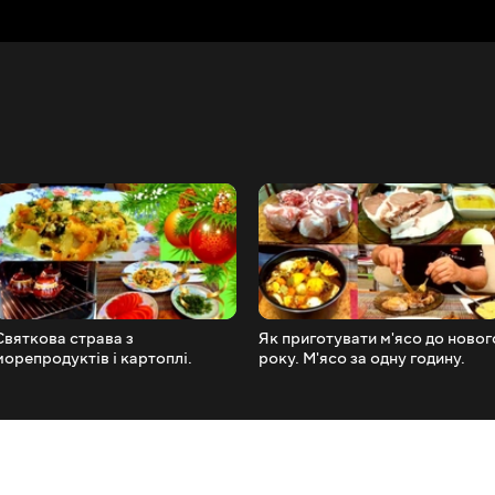
Святкова страва з
Як приготувати м'ясо до новог
морепродуктів і картоплі.
року. М'ясо за одну годину.
Економить час і дивує гостей.