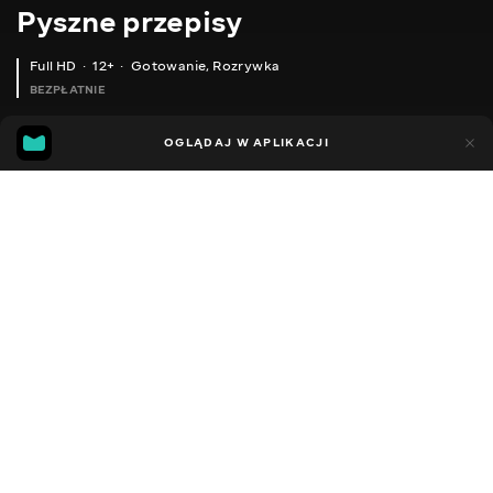
Pyszne przepisy
Full HD
12+
Gotowanie
,
Rozrywka
BEZPŁATNIE
45
17
OGLĄDAJ W APLIKACJI
Dodano do ulubionych
UDOSTĘPNIJ
Sezon 1
Facebook
Kopiuj link
ШВИДКИЙ СНІДАНОК У МІКРОХВИЛЬОВЦІ - ДВА В ОДНОМУ, З М'ЯСОМ І БЕЗ. ПРОСТО, ШВИДКО І ДУЖЕ СМАЧНО.
ВЕЧЕРЯ ДВА В ОДНОМУ, БЮДЖЕТНО АЛЕ ДУЖЕ СМАЧНО І ШВИДКО. ГОТУЄМО ЧАСТО, З'ЇДАЄМО - ШВИДКО!
2016 - 2026
,
Ukraina
Gotowanie
,
Rozrywka
,
Blogerzy
DŹWIĘK