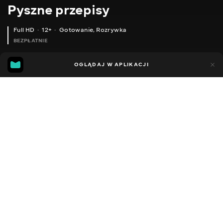
Pyszne przepisy
Full HD
12+
Gotowanie
,
Rozrywka
BEZPŁATNIE
45
17
OGLĄDAJ W APLIKACJI
Dodano do ulubionych
UDOSTĘPNIJ
Sezon 1
Facebook
Kopiuj link
ОГІРКИ В БАНЦІ ЯК У БОЧЦІ, БЕЗ ОЦТУ. ЗАГОТІВЛЯ НА ЗИМУ - СМАЧНА КОНСЕРВАЦІЯ. БАБУСИНІ РЕЦЕПТИ.
ГАЗОВАНІ ПОМІДОРИ ЗА ТРИ ДНІ. ДОМАШНІЙ ШВИДКОСІЛ - З'ЇДАЄТЬСЯ ЗА 2 ДНІ. РОБЛЮ РАЗ НА ТИЖДЕНЬ.
2016 - 2026
,
Ukraina
Gotowanie
,
Rozrywka
,
Blogerzy
DŹWIĘK