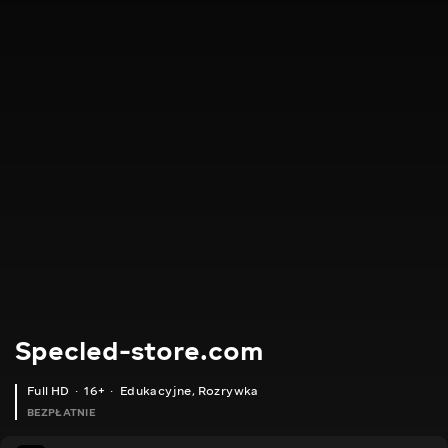
Specled-store.com
Full HD
16+
Edukacyjne
,
Rozrywka
BEZPŁATNIE