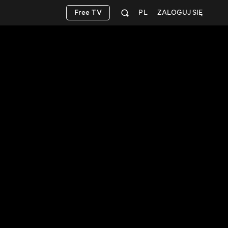
Free TV
PL
ZALOGUJ SIĘ