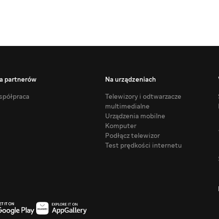
a partnerów
Na urządzeniach
półpraca
Telewizory i odtwarzacze
multimedialne
Urządzenia mobilne
Komputer
Podłącz telewizor
Test prędkości internetu