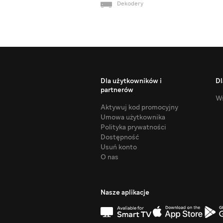
Dekodery
Dla użytkowników i
Dl
partnerów
Ws
Aktywuj kod promocyjny
Umowa użytkownika
Polityka prywatności
Dostępność
Usuń konto
O nas
Nasze aplikacje