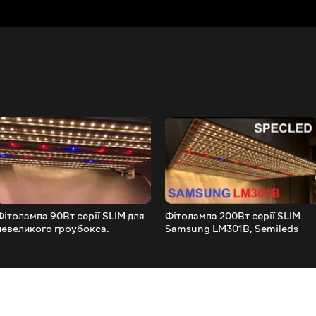
Фітолампа 90Вт серії SLIM для
Фітолампа 200Вт серії SLIM.
невеликого гроубокса.
Samsung LM301B, Semileds
Samsung LM301B, Semileds