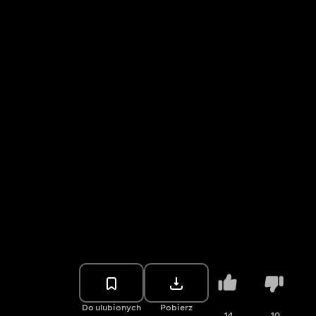
Do ulubionych
Pobierz
14
10