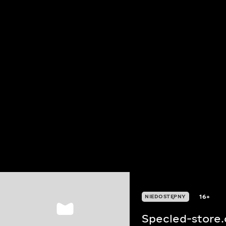
16+
NIEDOSTĘPNY
Specled-store