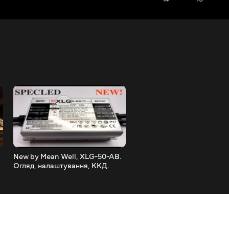
New by Mean Well, XLG-50-AB.
Огляд COB SunPlus від Phi
Огляд, налаштування, ККД.
Повноспектральні матриці
Світлодіодний драйвер.
УСКИ, фулспектр. Фітодіо