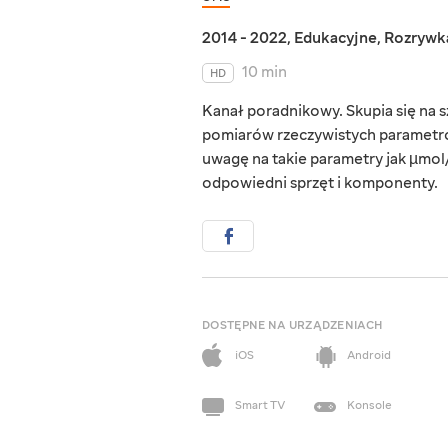
2014 - 2022
,
Edukacyjne
,
Rozrywk
10 min
HD
Kanał poradnikowy. Skupia się na s
pomiarów rzeczywistych parametr
uwagę na takie parametry jak µmol
odpowiedni sprzęt i komponenty.
DOSTĘPNE NA URZĄDZENIACH
iOS
Android
Smart TV
Konsole