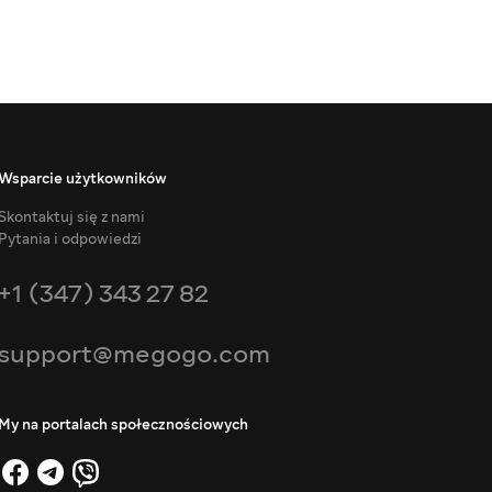
Wsparcie użytkowników
Skontaktuj się z nami
Pytania i odpowiedzi
+1 (347) 343 27 82
support@megogo.com
My na portalach społecznościowych