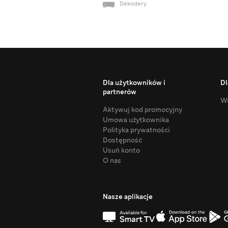
Dekodery
Dla użytkowników i
Dl
partnerów
Ws
Aktywuj kod promocyjny
Umowa użytkownika
Polityka prywatności
Dostępność
Usuń konto
O nas
Nasze aplikacje