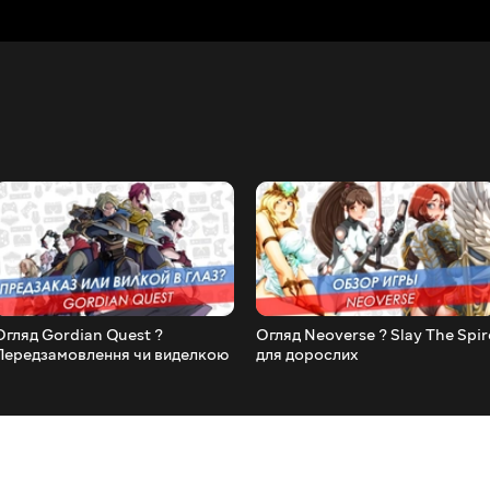
Огляд Gordian Quest ?
Огляд Neoverse ? Slay The Spir
Передзамовлення чи виделкою
для дорослих
в око?