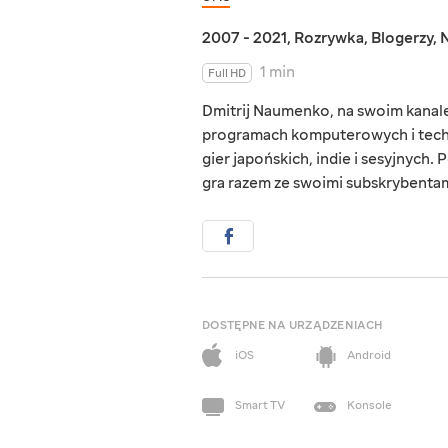
2007 - 2021
,
Rozrywka
,
Blogerzy
,
1 min
Full HD
Dmitrij Naumenko, na swoim kanale
programach komputerowych i techno
gier japońskich, indie i sesyjnych.
gra razem ze swoimi subskrybentam
DOSTĘPNE NA URZĄDZENIACH
iOS
Android
Smart TV
Konsole