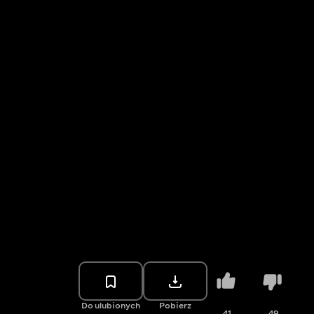
Do ulubionych
Pobierz
41
49