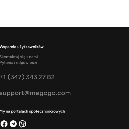
Wsparcie użytkowników
Skontaktuj się z nami
Pytania i odpowiedzi
+1 (347) 343 27 82
support@megogo.com
My na portalach społecznościowych