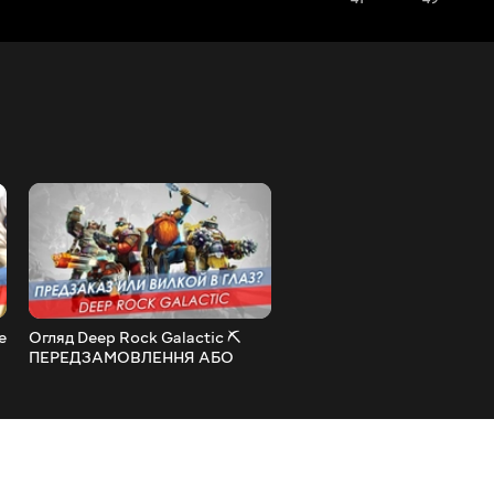
e
Огляд Deep Rock Galactic ⛏
Чому я дропнув Overwatch
ПЕРЕДЗАМОВЛЕННЯ АБО
жити далі
ВИЛКОЮ В ОКО?