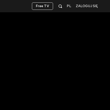
Free TV
PL
ZALOGUJ SIĘ