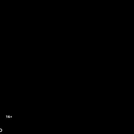
16+
o