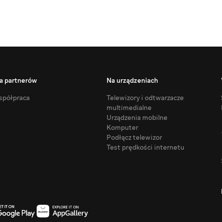
a partnerów
Na urządzeniach
półpraca
Telewizory i odtwarzacze
multimedialne
Urządzenia mobilne
Komputer
Podłącz telewizor
Test prędkości internetu