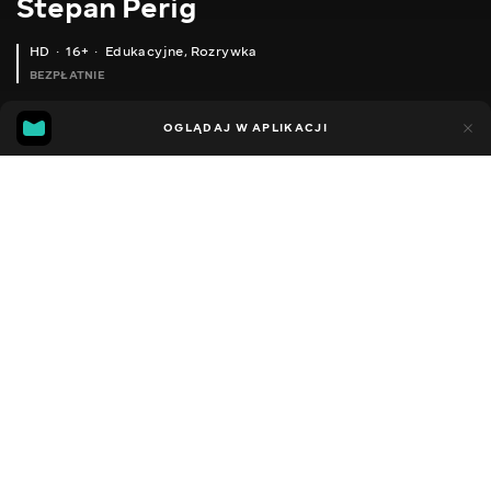
Stepan Perig
HD
16+
Edukacyjne
,
Rozrywka
BEZPŁATNIE
21
3
OGLĄDAJ W APLIKACJI
Dodano do ulubionych
UDOSTĘPNIJ
Sezon 1
Facebook
Kopiuj link
ODCINEK 119
ODCINEK 120
2015 - 2026
,
Ukraina
Edukacyjne
,
Rozrywka
,
Blogerzy
DŹWIĘK
Ukraiński