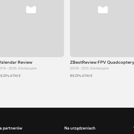
Valendar Review
ZBestReview FPV Quadcopter
016 - 2025
,
Edukacyjne
2008 - 2021
,
Edukacyjne
BEZPŁATNIE
BEZPŁATNIE
a partnerów
Na urządzeniach