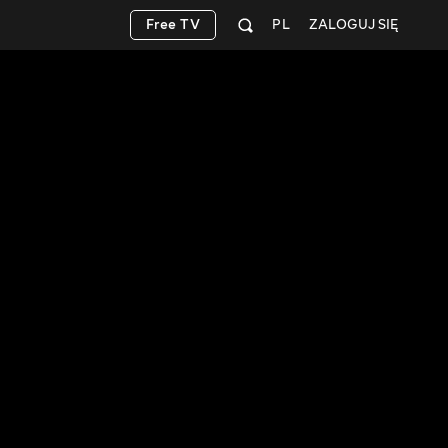
Free TV
PL
ZALOGUJ SIĘ