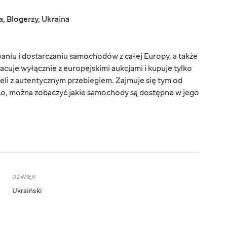
a
,
Blogerzy
,
Ukraina
niu i dostarczaniu samochodów z całej Europy, a także
racuje wyłącznie z europejskimi aukcjami i kupuje tylko
li z autentycznym przebiegiem. Zajmuje się tym od
eżąco, można zobaczyć jakie samochody są dostępne w jego
DŹWIĘK
Ukraiński