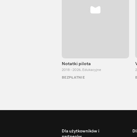
Notatki pilota
2018 - 2026
,
Edukacyjne
2
BEZPŁATNIE
Dla użytkowników i
Dl
partnerów