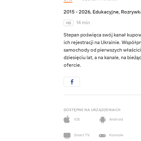
2015 - 2026
,
Edukacyjne
,
Rozrywk
14 min
HD
Stepan poświęca swój kanał kupowa
ich rejestracji na Ukrainie. Współp
samochody od pierwszych właścicie
dziesięciu lat, a na kanale, na bi
ofercie.
DOSTĘPNE NA URZĄDZENIACH
iOS
Android
Smart TV
Konsole