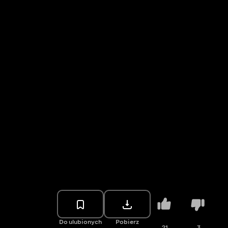
Do ulubionych
Pobierz
21
3