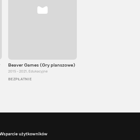
y
Beaver Games (Gry planszowe)
Od Zaika z Chin
2015 - 2021
,
Edukacyjne
2011 - 2025
,
Edukacyjne
BEZPŁATNIE
BEZPŁATNIE
Wsparcie użytkowników