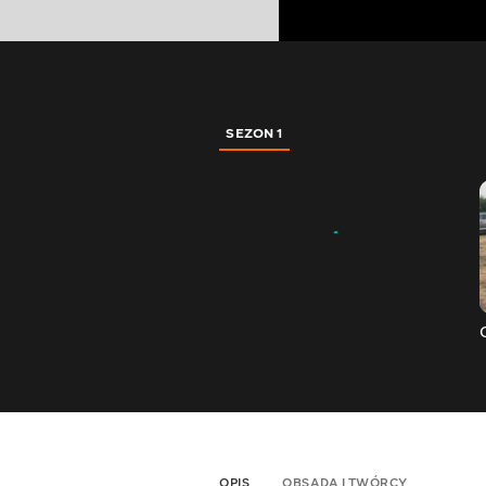
SEZON 1
OPIS
OBSADA I TWÓRCY