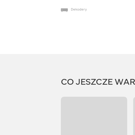
Dekodery
CO JESZCZE WA