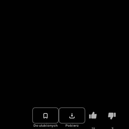
Do ulubionych
Pobierz
21
3