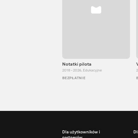
Notatki pilota
2018 - 2026
,
Edukacyjne
2
BEZPŁATNIE
Dla użytkowników i
Dl
partnerów