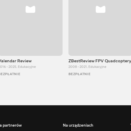
Valendar Review
ZBestReview FPV Quadcopter
016 - 2025
,
Edukacyjne
2008 - 2021
,
Edukacyjne
BEZPŁATNIE
BEZPŁATNIE
a partnerów
Na urządzeniach