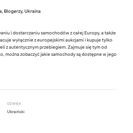
a
,
Blogerzy
,
Ukraina
niu i dostarczaniu samochodów z całej Europy, a także
racuje wyłącznie z europejskimi aukcjami i kupuje tylko
li z autentycznym przebiegiem. Zajmuje się tym od
eżąco, można zobaczyć jakie samochody są dostępne w jego
DŹWIĘK
Ukraiński