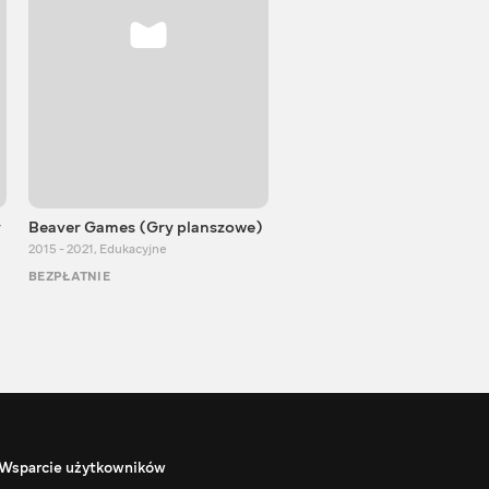
y
Beaver Games (Gry planszowe)
Od Zaika z Chin
2015 - 2021
,
Edukacyjne
2011 - 2025
,
Edukacyjne
BEZPŁATNIE
BEZPŁATNIE
Wsparcie użytkowników