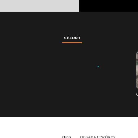
SEZON 1
OPIS
OBSADA I TWÓRCY