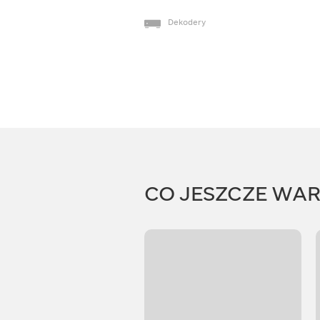
Dekodery
CO JESZCZE WA