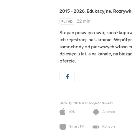
2015 - 2026
,
Edukacyjne
,
Rozrywk
22 min
Full HD
Stepan poświęca swój kanał kupowa
ich rejestracji na Ukrainie. Współp
samochody od pierwszych właścicie
dziesięciu lat, a na kanale, na bi
ofercie.
DOSTĘPNE NA URZĄDZENIACH
iOS
Android
Smart TV
Konsole