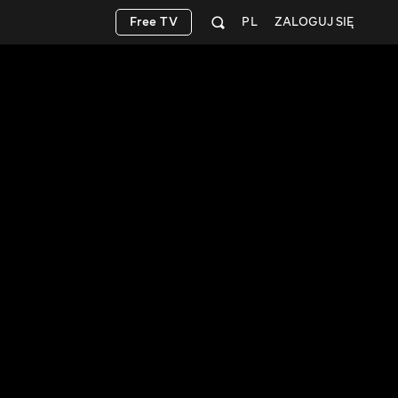
Free TV
PL
ZALOGUJ SIĘ