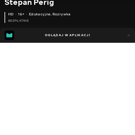
Stepan Perig
HD
16+
Edukacyjne
,
Rozrywka
BEZPŁATNIE
21
3
OGLĄDAJ W APLIKACJI
Dodano do ulubionych
UDOSTĘPNIJ
Sezon 1
Facebook
Kopiuj link
ODCINEK 177
ODCINEK 178
2015 - 2026
,
Ukraina
Edukacyjne
,
Rozrywka
,
Blogerzy
DŹWIĘK
Ukraiński