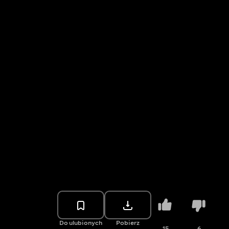
Do ulubionych
Pobierz
15
6