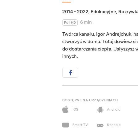
2014 - 2022
,
Edukacyjne
,
Rozrywk
6 min
Full HD
Twórca kanału, Igor Andrejchuk, na
stworzyć w domu. Tutaj dowiesz si
do dostarczania ciepła. Usłyszysz wi
innych.
DOSTĘPNE NA URZĄDZENIACH
iOS
Android
Smart TV
Konsole