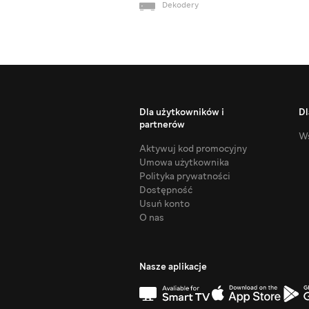
Dekodery
Dla użytkowników i
Dl
partnerów
Ws
Aktywuj kod promocyjny
Umowa użytkownika
Polityka prywatności
Dostępność
Usuń konto
O nas
Nasze aplikacje