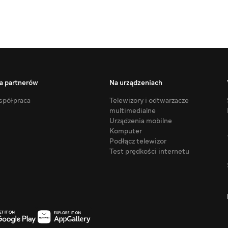
a partnerów
Na urządzeniach
półpraca
Telewizory i odtwarzacze
multimedialne
Urządzenia mobilne
Komputer
Podłącz telewizor
Test prędkości internetu