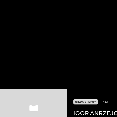
16+
NIEDOSTĘPNY
IGOR ANRZEJ