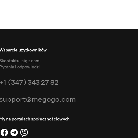
Wsparcie użytkowników
Skontaktuj się z nami
Pytania i odpowiedzi
+1 (347) 343 27 82
support@megogo.com
My na portalach społecznościowych