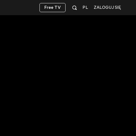
Free TV
PL
ZALOGUJ SIĘ