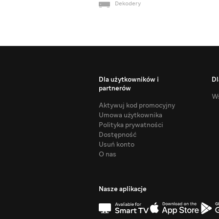
Dekodery
Dla użytkowników i
Dl
partnerów
Ws
Aktywuj kod promocyjny
Umowa użytkownika
Polityka prywatności
Dostępność
Usuń konto
O nas
Nasze aplikacje