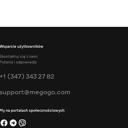
Wsparcie użytkowników
Skontaktuj się z nami
Pytania i odpowiedzi
+1 (347) 343 27 82
support@megogo.com
My na portalach społecznościowych