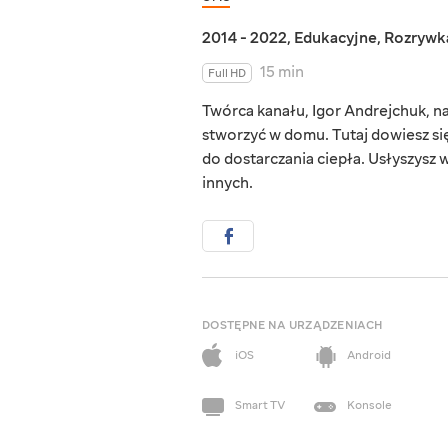
2014 - 2022
,
Edukacyjne
,
Rozrywk
15 min
Full HD
Twórca kanału, Igor Andrejchuk, na
stworzyć w domu. Tutaj dowiesz si
do dostarczania ciepła. Usłyszysz wi
innych.
DOSTĘPNE NA URZĄDZENIACH
iOS
Android
Smart TV
Konsole