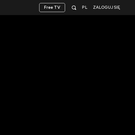
Free TV
PL
ZALOGUJ SIĘ