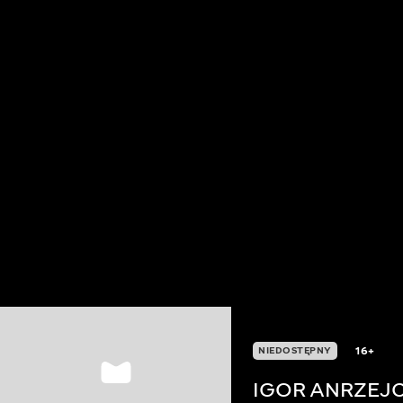
16+
NIEDOSTĘPNY
IGOR ANRZEJ