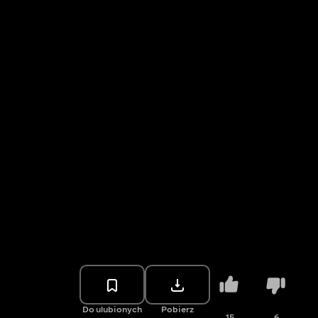
Do ulubionych
Pobierz
15
6