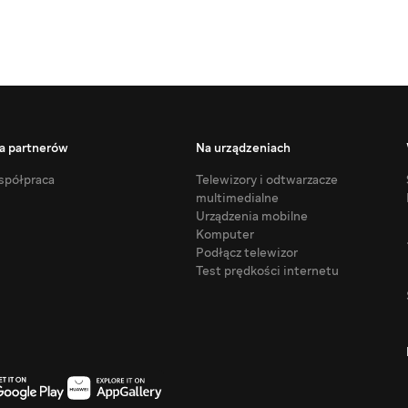
a partnerów
Na urządzeniach
półpraca
Telewizory i odtwarzacze
multimedialne
Urządzenia mobilne
Komputer
Podłącz telewizor
Test prędkości internetu