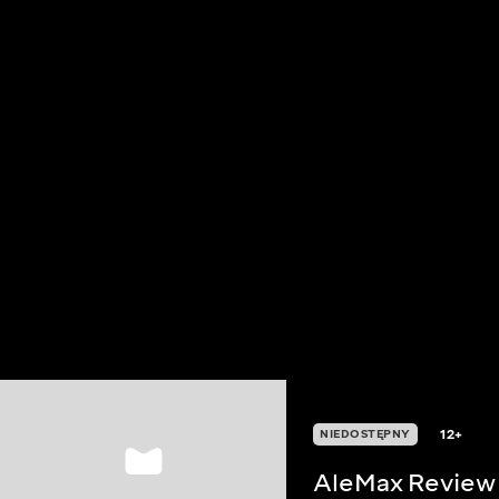
12+
NIEDOSTĘPNY
AleMax Review