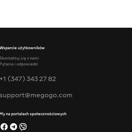
Wsparcie użytkowników
Skontaktuj się z nami
Pytania i odpowiedzi
+1 (347) 343 27 82
support@megogo.com
My na portalach społecznościowych