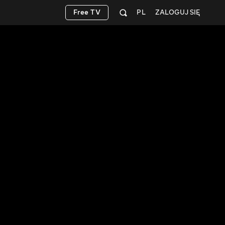
Free TV
PL
ZALOGUJ SIĘ