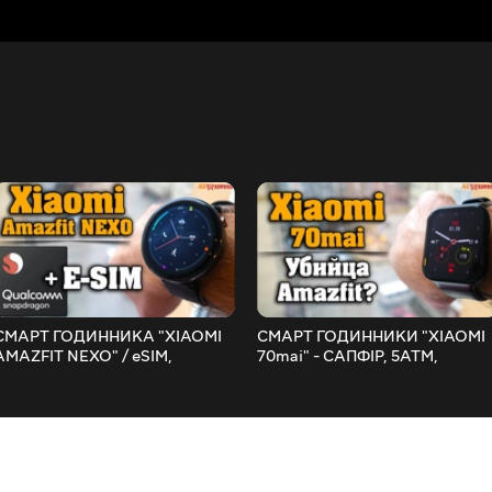
СМАРТ ГОДИННИКА "XIAOMI
СМАРТ ГОДИННИКИ "XIAOMI
AMAZFIT NEXO" / eSIM,
70mai" - САПФІР, 5ATM,
Snapdragon, Gorilla Glass / 100
AMOLED / 128 $ AliExpress
$ AliExpress