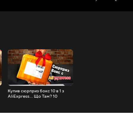
Купив сюрприз бокс 10 в 1 з
Великі Посилки /
AliExpress... Що Там? 10
КИТАЙСЬКИЙ ОДЯГ / NA
товарів в 1 посилці за 17 $
НОВОРІЧНІ Образи / ZAF