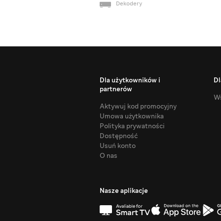
Dekodery
Dla użytkowników i
Dl
partnerów
Ws
Aktywuj kod promocyjny
Umowa użytkownika
Polityka prywatności
Dostępność
Usuń konto
O nas
Nasze aplikacje