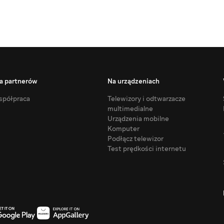
a partnerów
Na urządzeniach
półpraca
Telewizory i odtwarzacze
multimedialne
Urządzenia mobilne
Komputer
Podłącz telewizor
Test prędkości internetu