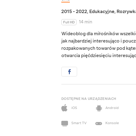
2015 - 2022
,
Edukacyjne
,
Rozrywk
14 min
Full HD
Wideoblog dla miłośników wszelkie
jak najbardziej interesująco i pou
rozpakowanych towarów pod kątem ic
otwarcia pięćdziesięciu interesują
DOSTĘPNE NA URZĄDZENIACH
iOS
Android
Smart TV
Konsole