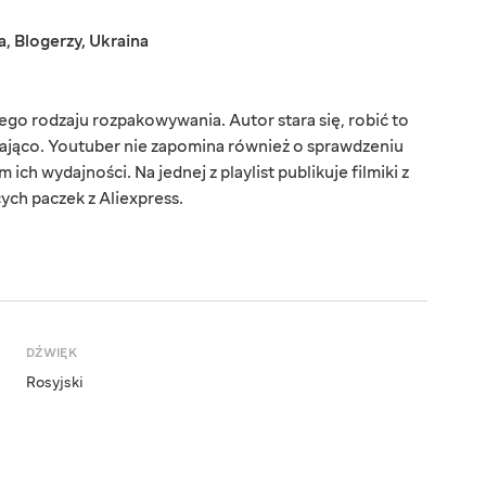
a
,
Blogerzy
,
Ukraina
go rodzaju rozpakowywania. Autor stara się, robić to
czająco. Youtuber nie zapomina również o sprawdzeniu
h wydajności. Na jednej z playlist publikuje filmiki z
cych paczek z Aliexpress.
DŹWIĘK
Rosyjski