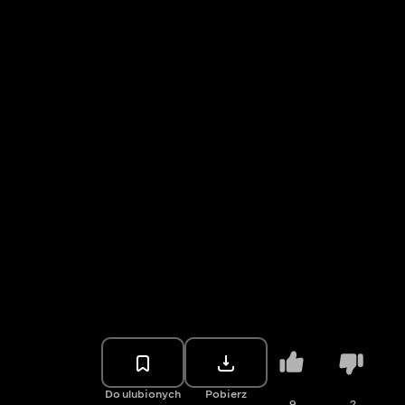
Do ulubionych
Pobierz
9
2