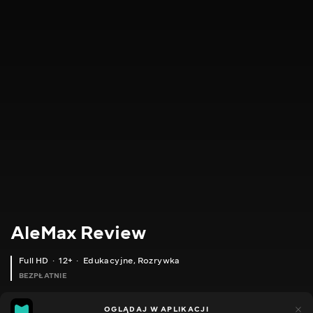
AleMax Review
Full HD
12+
Edukacyjne
,
Rozrywka
BEZPŁATNIE
9
2
OGLĄDAJ W APLIKACJI