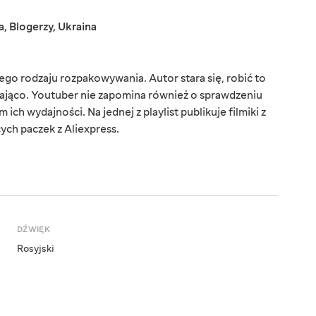
a
,
Blogerzy
,
Ukraina
go rodzaju rozpakowywania. Autor stara się, robić to
czająco. Youtuber nie zapomina również o sprawdzeniu
h wydajności. Na jednej z playlist publikuje filmiki z
cych paczek z Aliexpress.
DŹWIĘK
Rosyjski