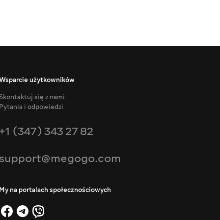
Wsparcie użytkowników
Skontaktuj się z nami
Pytania i odpowiedzi
+1 (347) 343 27 82
support@megogo.com
My na portalach społecznościowych