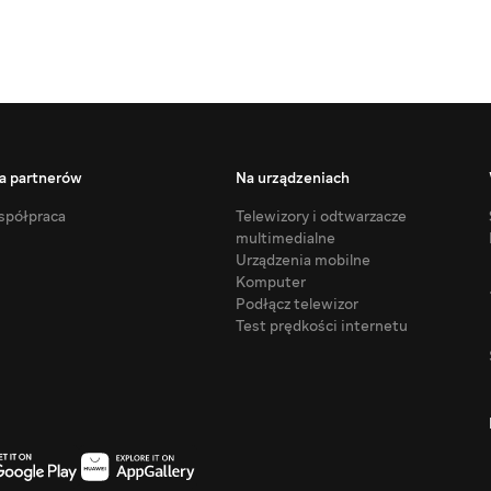
a partnerów
Na urządzeniach
półpraca
Telewizory i odtwarzacze
multimedialne
Urządzenia mobilne
Komputer
Podłącz telewizor
Test prędkości internetu