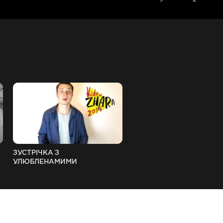
ЗУСТРІЧКА З
КАРТОПЛЯ В
УЛЮБЛЕНАМИМИ
МІКРОХВИЛЬОВЦІ ЗА КІ
БЛОГЕРАМИ НА ФЕСТИВАЛІ
ХВИЛИН! Мішок за 1$
#ВІДЕОЖАРА «Запрошення»
Aliexpress. Реально Прац