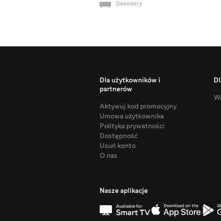
Dekodery
Dla użytkowników i
Dl
partnerów
Ws
Aktywuj kod promocyjny
Umowa użytkownika
Polityka prywatności
Dostępność
Usuń konto
O nas
Nasze aplikacje