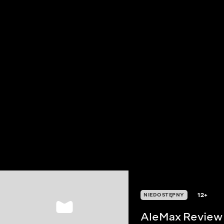
12+
NIEDOSTĘPNY
AleMax Review