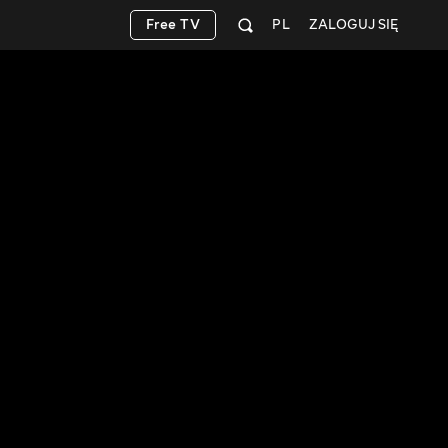
Free TV
PL
ZALOGUJ SIĘ