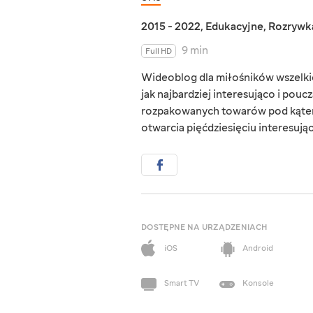
2015 - 2022
,
Edukacyjne
,
Rozrywk
9 min
Full HD
Wideoblog dla miłośników wszelkie
jak najbardziej interesująco i pou
rozpakowanych towarów pod kątem ic
otwarcia pięćdziesięciu interesują
DOSTĘPNE NA URZĄDZENIACH
iOS
Android
Smart TV
Konsole