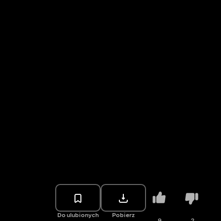
Do ulubionych
Pobierz
9
2