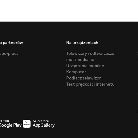
a partnerów
Na urządzeniach
półpraca
Telewizory i odtwarzacze
multimedialne
Urządzenia mobilne
Komputer
Podłącz telewizor
Test prędkości internetu