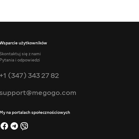
Wsparcie użytkowników
Skontaktuj się z nami
Pytania i odpowiedzi
+1 (347) 343 27 82
support@megogo.com
My na portalach społecznościowych