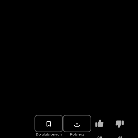
Do ulubionych
Pobierz
98
48