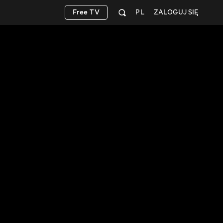
Free TV
PL
ZALOGUJ SIĘ