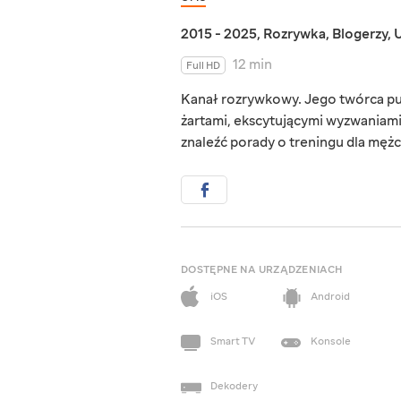
2015 - 2025
,
Rozrywka
,
Blogerzy
,
U
12 min
Full HD
Kanał rozrywkowy. Jego twórca pub
żartami, ekscytującymi wyzwaniami
znaleźć porady o treningu dla mężczy
DOSTĘPNE NA URZĄDZENIACH
iOS
Android
Smart TV
Konsole
Dekodery