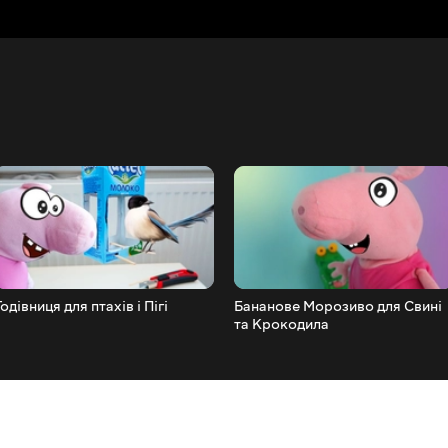
Годівниця для птахів і Пігі
Бананове Морозиво для Свині
та Крокодила