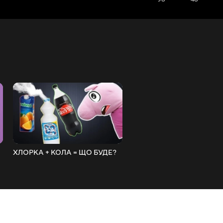
ХЛОРКА + КОЛА = ЩО БУДЕ?
Акакій ловить мишу