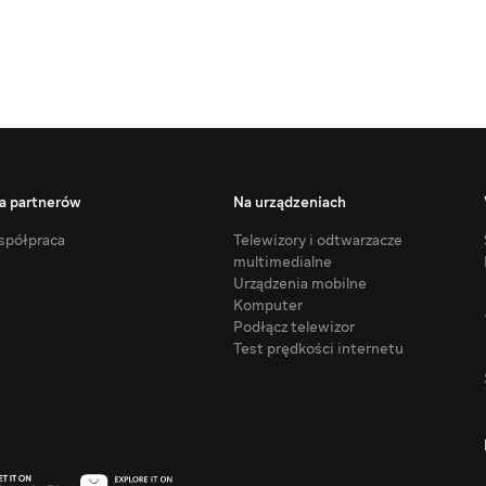
a partnerów
Na urządzeniach
półpraca
Telewizory i odtwarzacze
multimedialne
Urządzenia mobilne
Komputer
Podłącz telewizor
Test prędkości internetu