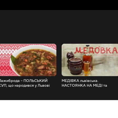
Пажиброда – ПОЛЬСЬКИЙ
МЕДІВКА львівська.
СУП, що народився у Львові
НАСТОЯНКА НА МЕДІ та
завдяки вірменській кухні.
спеціях, справжній аромат
свята.