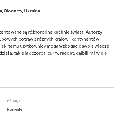
a
,
Blogerzy
,
Ukraina
zentowane są różnorodne kuchnie świata. Autorzy
typowych potraw z różnych krajów i kontynentów
ięki temu użytkownicy mogą wzbogacić swoją wiedzę
ieła, takie jak czorba, curry, ragout, galbijjim i wiele
DŹWIĘK
Rosyjski