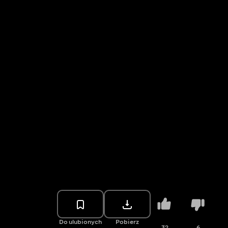
Do ulubionych
Pobierz
32
6