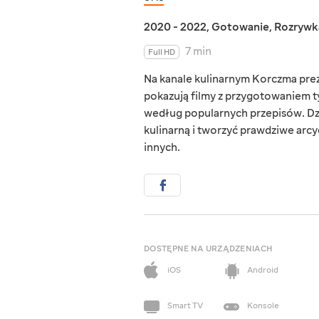
2020 - 2022
,
Gotowanie
,
Rozrywk
7 min
Full HD
Na kanale kulinarnym Korczma pre
pokazują filmy z przygotowaniem 
według popularnych przepisów. Dz
kulinarną i tworzyć prawdziwe arcydz
innych.
DOSTĘPNE NA URZĄDZENIACH
iOS
Android
Smart TV
Konsole