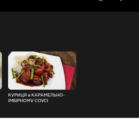
КУРИЦЯ в КАРАМЕЛЬНО-
ПЕЧЕНЯ Міссісіпі пригот
ІМБІРНОМУ СОУСІ
в духовці. Рецепт, що став
в'єтнамською (Га Хо Гунг).
хітом у США.
Швидко, просто та смачно.