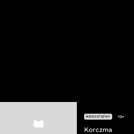
12+
NIEDOSTĘPNY
Korczma