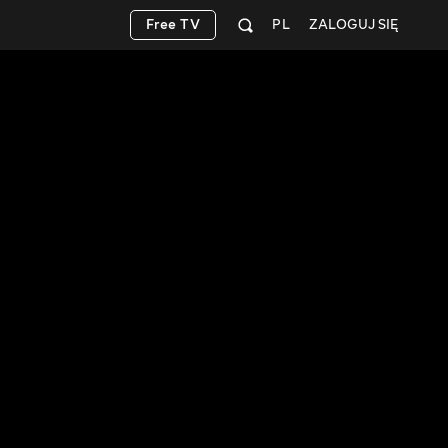
Free TV
PL
ZALOGUJ SIĘ