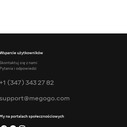
Wsparcie użytkowników
Skontaktuj się z nami
Pytania i odpowiedzi
+1 (347) 343 27 82
support@megogo.com
My na portalach społecznościowych