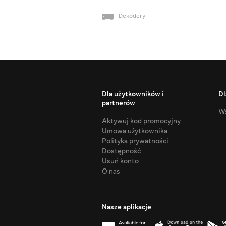
Dekodery
Dla użytkowników i
Dl
partnerów
Ws
Aktywuj kod promocyjny
Umowa użytkownika
Polityka prywatności
Dostępność
Usuń konto
O nas
Nasze aplikacje