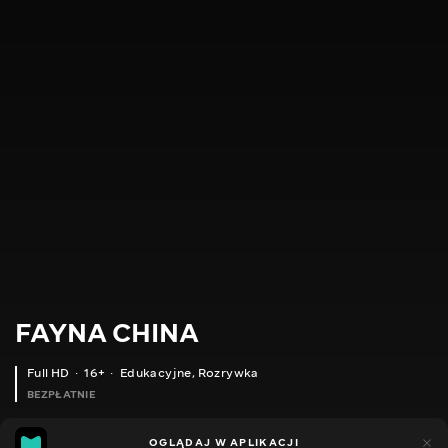
FAYNA CHINA
Full HD
16+
Edukacyjne
,
Rozrywka
BEZPŁATNIE
20
8
OGLĄDAJ W APLIKACJI