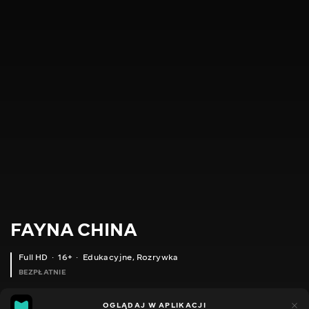
FAYNA CHINA
Full HD
16+
Edukacyjne
,
Rozrywka
BEZPŁATNIE
20
8
OGLĄDAJ W APLIKACJI