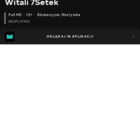
Witali 7Setek
Full HD
12+
Edukacyjne
,
Rozrywka
BEZPŁATNIE
29
14
OGLĄDAJ W APLIKACJI
Dodano do ulubionych
UDOSTĘPNIJ
Sezon 2
Facebook
Kopiuj link
СЕРІЯ 149
СЕРІЯ 148
2020 - 2023
,
Ukraina
Edukacyjne
,
Rozrywka
,
Blogerzy
DŹWIĘK
Rosyjski