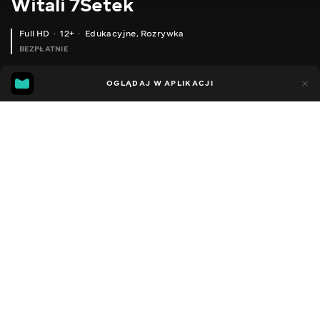
Witali 7Setek
Full HD
12+
Edukacyjne
,
Rozrywka
BEZPŁATNIE
29
14
OGLĄDAJ W APLIKACJI
Dodano do ulubionych
UDOSTĘPNIJ
Sezon 2
Facebook
Kopiuj link
СЕРІЯ 133
СЕРІЯ 132
2020 - 2023
,
Ukraina
Edukacyjne
,
Rozrywka
,
Blogerzy
DŹWIĘK
Rosyjski