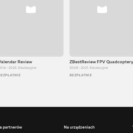
Valendar Review
ZBestReview FPV Quadcopter
016 - 2025
,
Edukacyjne
2008 - 2021
,
Edukacyjne
BEZPŁATNIE
BEZPŁATNIE
a partnerów
Na urządzeniach