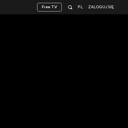
Free TV
PL
ZALOGUJ SIĘ