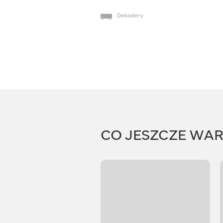
Dekodery
CO JESZCZE WA