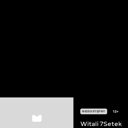
12+
NIEDOSTĘPNY
Witali 7Setek