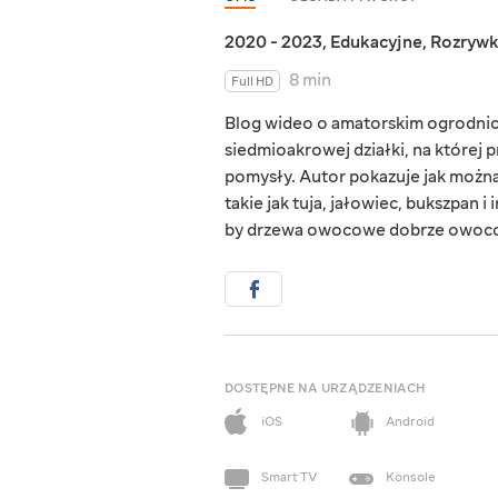
2020 - 2023
,
Edukacyjne
,
Rozryw
8 min
Full HD
Blog wideo o amatorskim ogrodnict
siedmioakrowej działki, na której 
pomysły. Autor pokazuje jak można
takie jak tuja, jałowiec, bukszpan i
by drzewa owocowe dobrze owoc
DOSTĘPNE NA URZĄDZENIACH
iOS
Android
Smart TV
Konsole