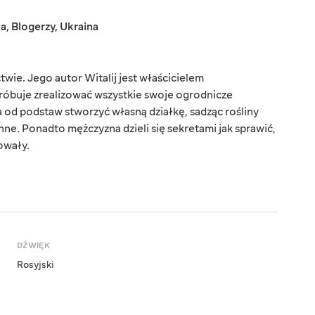
ka
,
Blogerzy
,
Ukraina
wie. Jego autor Witalij jest właścicielem
próbuje zrealizować wszystkie swoje ogrodnicze
 od podstaw stworzyć własną działkę, sadząc rośliny
 inne. Ponadto mężczyzna dzieli się sekretami jak sprawić,
owały.
DŹWIĘK
Rosyjski