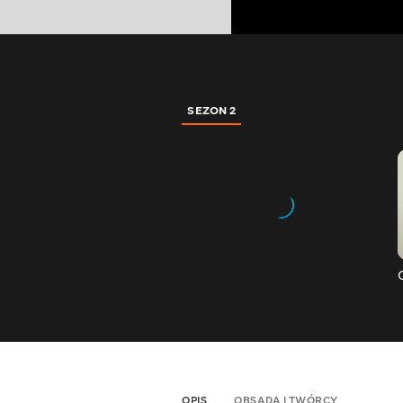
SEZON 2
OPIS
OBSADA I TWÓRCY