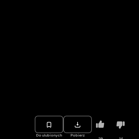
Do ulubionych
Pobierz
29
14