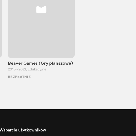
y
Beaver Games (Gry planszowe)
Od Zaika z Chin
2015 - 2021
,
Edukacyjne
2011 - 2025
,
Edukacyjne
BEZPŁATNIE
BEZPŁATNIE
Wsparcie użytkowników