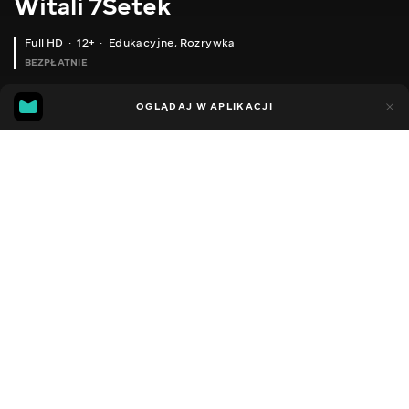
Witali 7Setek
Full HD
12+
Edukacyjne
,
Rozrywka
BEZPŁATNIE
29
14
OGLĄDAJ W APLIKACJI
Dodano do ulubionych
UDOSTĘPNIJ
Sezon 2
Facebook
Kopiuj link
СЕРІЯ 80
СЕРІЯ 79
2020 - 2023
,
Ukraina
Edukacyjne
,
Rozrywka
,
Blogerzy
DŹWIĘK
Rosyjski