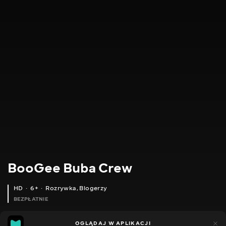
BooGee Buba Crew
HD
6+
Rozrywka
,
Blogerzy
BEZPŁATNIE
31
33
OGLĄDAJ W APLIKACJI