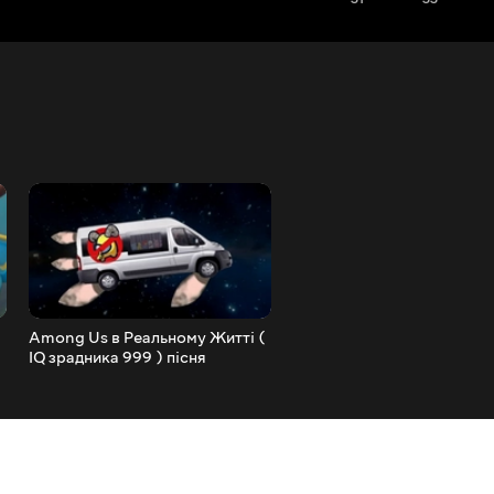
Among Us в Реальному Житті (
Шоу «Хом'ячий патруль» 
IQ зрадника 999 ) пісня
Paw Show в лісовому лабі
з пастками