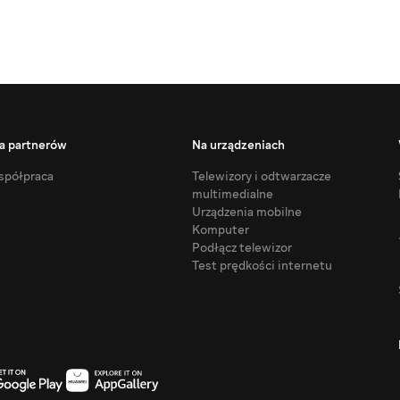
a partnerów
Na urządzeniach
półpraca
Telewizory i odtwarzacze
multimedialne
Urządzenia mobilne
Komputer
Podłącz telewizor
Test prędkości internetu