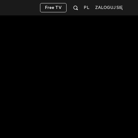
Free TV
PL
ZALOGUJ SIĘ