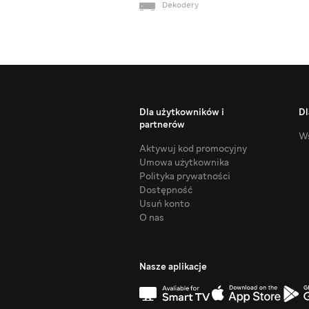
Dekodery
Dla użytkowników i
Dl
partnerów
Ws
Aktywuj kod promocyjny
Umowa użytkownika
Polityka prywatności
Dostępność
Usuń konto
O nas
Nasze aplikacje