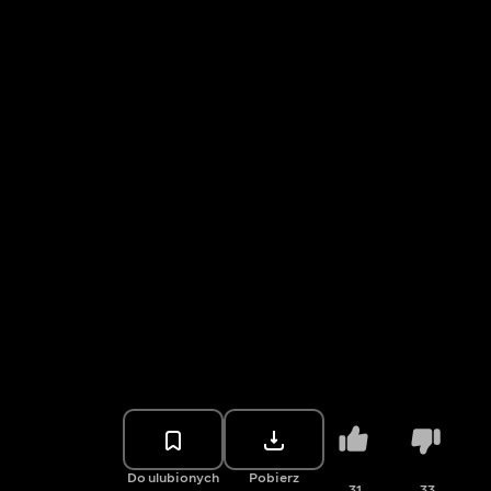
Do ulubionych
Pobierz
31
33