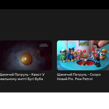
Щенячий Патруль - Квест У
Щенячий Патруль - Скоро
реальному житті Бугі Буба
Новий Рік. Paw Patrol
Крю.