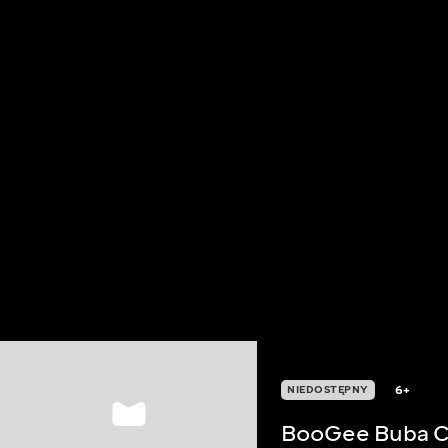
6+
NIEDOSTĘPNY
BooGee Buba 