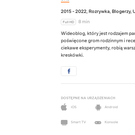
2015 - 2022
,
Rozrywka
,
Blogerzy
,
U
8 min
Full HD
Wideoblog, który jest rodzajem pami
poświęcone grom rodzinnym i rec
ciekawe eksperymenty, robią warszt
kreskówki.
DOSTĘPNE NA URZĄDZENIACH
iOS
Android
Smart TV
Konsole