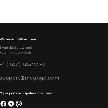
Wsparcie użytkowników
Skontaktuj się z nami
Pytania i odpowiedzi
+1 (347) 343 27 82
support@megogo.com
My na portalach społecznościowych