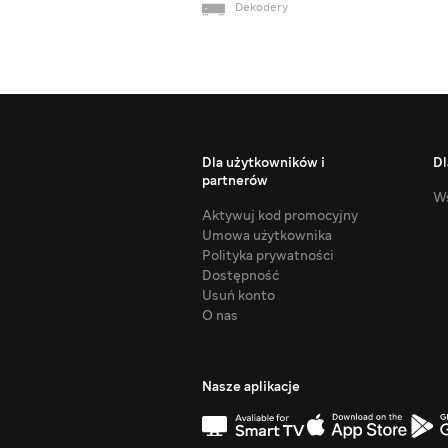
Dekodery
Dla użytkowników i
Dl
partnerów
Ws
Aktywuj kod promocyjny
Umowa użytkownika
Polityka prywatności
Dostępność
Usuń konto
O nas
Nasze aplikacje