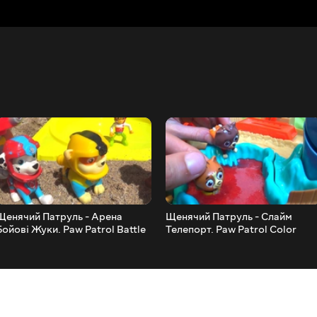
Щенячий Патруль - Арена
Щенячий Патруль - Слайм
Бойові Жуки. Paw Patrol Battle
Телепорт. Paw Patrol Color
Gyro Car
Slime.