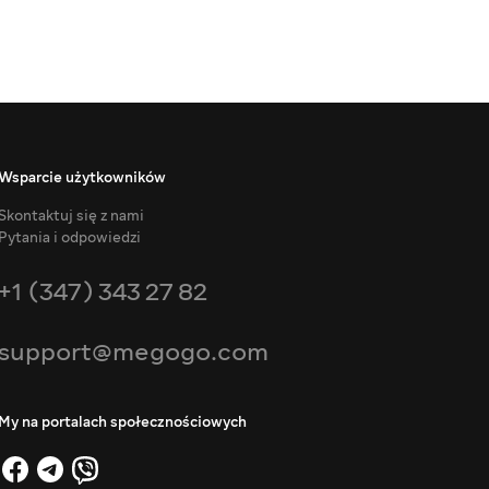
Wsparcie użytkowników
Skontaktuj się z nami
Pytania i odpowiedzi
+1 (347) 343 27 82
support@megogo.com
My na portalach społecznościowych