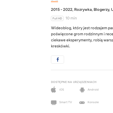
2015 - 2022
,
Rozrywka
,
Blogerzy
,
U
10 min
Full HD
Wideoblog, który jest rodzajem pami
poświęcone grom rodzinnym i rec
ciekawe eksperymenty, robią warszt
kreskówki.
DOSTĘPNE NA URZĄDZENIACH
iOS
Android
Smart TV
Konsole