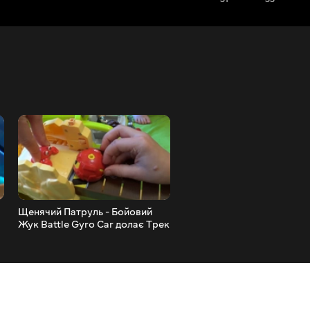
Щенячий Патруль - Бойовий
Щенячий Патруль - Бойов
Жук Battle Gyro Car долає Трек
Жук. Paw Patrol
Перешкод. Paw Patrol