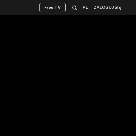
Free TV
PL
ZALOGUJ SIĘ