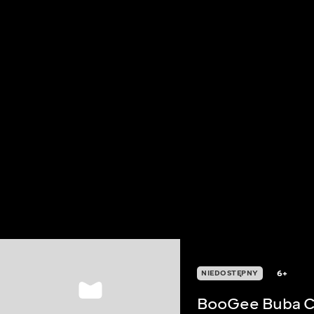
6+
NIEDOSTĘPNY
BooGee Buba 