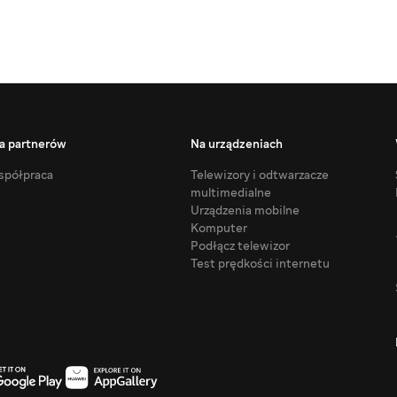
a partnerów
Na urządzeniach
półpraca
Telewizory i odtwarzacze
multimedialne
Urządzenia mobilne
Komputer
Podłącz telewizor
Test prędkości internetu