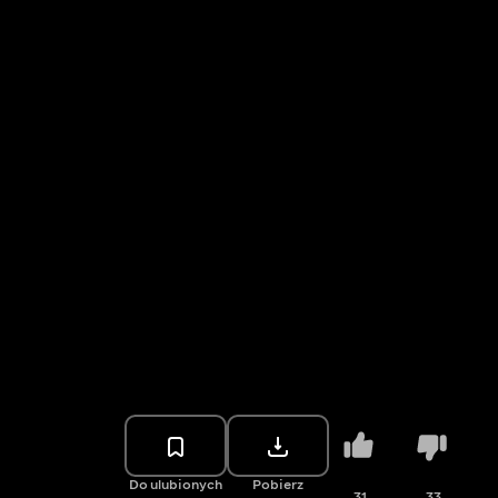
Do ulubionych
Pobierz
31
33