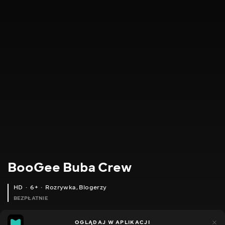
BooGee Buba Crew
HD
6+
Rozrywka
,
Blogerzy
BEZPŁATNIE
31
33
OGLĄDAJ W APLIKACJI