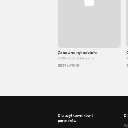
Zabawne rękodzieła
2019 - 2026
,
Edukacyjne
2
BEZPŁATNIE
Dla użytkowników i
Dl
partnerów
Ws