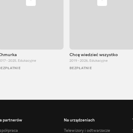
Chmurka
Chcę wiedzieć wszystko
017 - 2025
,
Edukacyjne
2019 - 2026
,
Edukacyjne
BEZPŁATNIE
BEZPŁATNIE
a partnerów
Na urządzeniach
półpraca
Telewizory i odtwarzacze