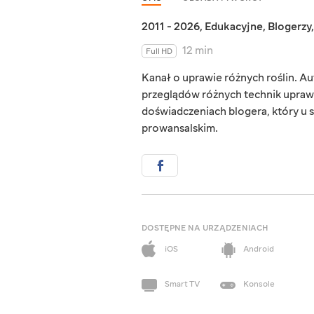
2011 - 2026
,
Edukacyjne
,
Blogerzy
12 min
Full HD
Kanał o uprawie różnych roślin. Au
przeglądów różnych technik upraw 
doświadczeniach blogera, który u s
prowansalskim.
DOSTĘPNE NA URZĄDZENIACH
iOS
Android
Smart TV
Konsole