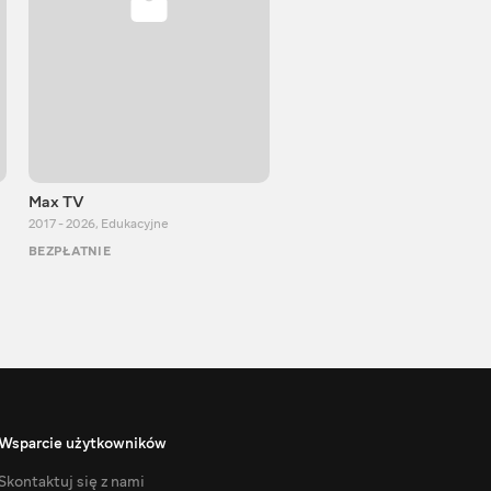
Max TV
Тasty food
2017 - 2026
,
Edukacyjne
2013 - 2025
,
Gotowanie
BEZPŁATNIE
BEZPŁATNIE
Wsparcie użytkowników
Skontaktuj się z nami