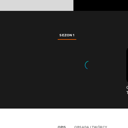
SEZON 1
OPIS
OBSADA I TWÓRCY