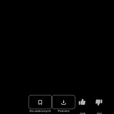
Do ulubionych
Pobierz
208
193