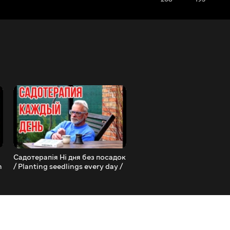
Садотерапія Ні дня без посадок
Садотерапія Ділю трави т
n
/ Planting seedlings every day /
багаторічники / I share
Ігор Білевич
ornamental grasses and
perennials / Ігор Білевич