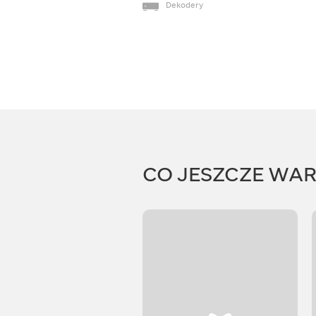
Dekodery
CO JESZCZE WA