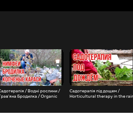
Садотерапія / Водні рослини /
Садотерапія під дощем /
Трав'яна Бродилка / Organic
Horticultural therapy in the rai
liquid fertilizer / Ігор Білевич
/ Ігор Білевич