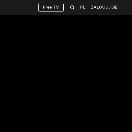
Free TV
PL
ZALOGUJ SIĘ