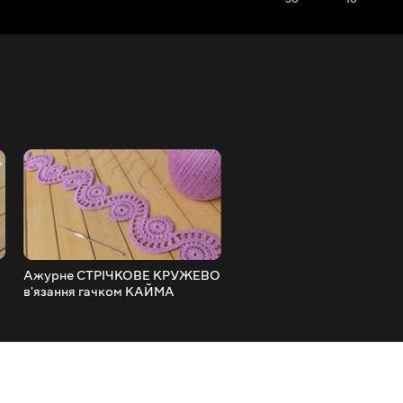
Ажурне СТРІЧКОВЕ КРУЖЕВО
Красивий двоколірний У
в'язання гачком КАЙМА
КРЮЧКОМ майстер-клас
майстер-клас How to Crochet
В'язання CROCHET patter
Lace Tape Ribbon
colors