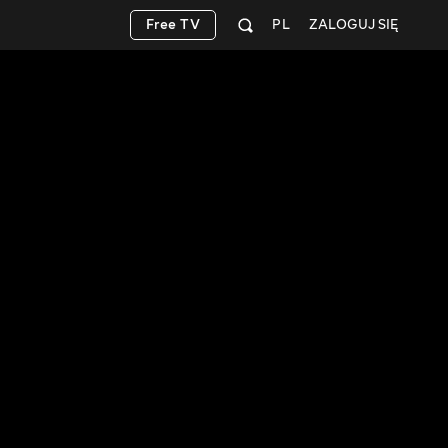
Free TV
PL
ZALOGUJ SIĘ