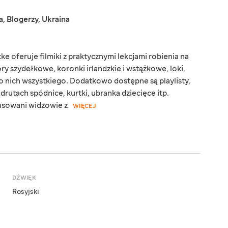
a
,
Blogerzy
,
Ukraina
e oferuje filmiki z praktycznymi lekcjami robienia na
y szydełkowe, koronki irlandzkie i wstążkowe, loki,
ę o nich wszystkiego. Dodatkowo dostępne są playlisty,
 drutach spódnice, kurtki, ubranka dziecięce itp.
nsowani widzowie z
WIĘCEJ
DŹWIĘK
Rosyjski