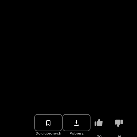
Do ulubionych
Pobierz
30
16