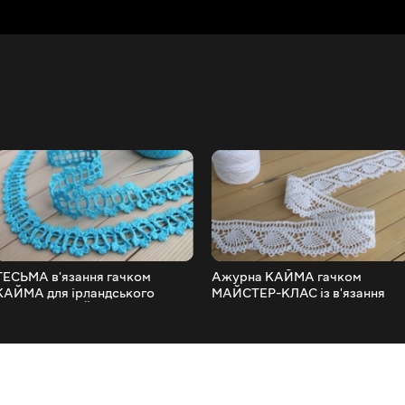
ТЕСЬМА в'язання гачком
Ажурна КАЙМА гачком
КАЙМА для ірландського
МАЙСТЕР-КЛАС із в'язання
мережива МАЙСТЕР-КЛАС
СТРІЧКОВОГО КРУЖЕВА
Easy to Crochet TAPE LACE
Crochet Ribbon Lace Border
Tutorial