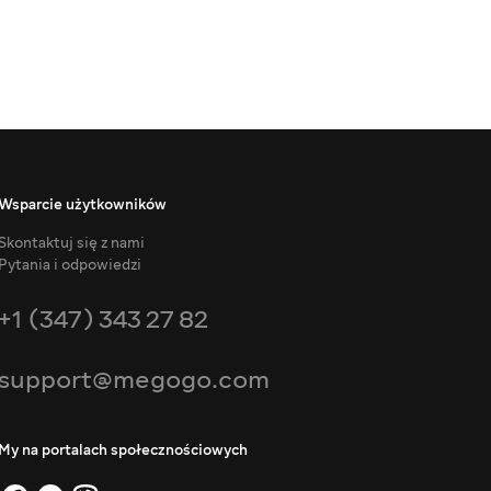
Wsparcie użytkowników
Skontaktuj się z nami
Pytania i odpowiedzi
+1 (347) 343 27 82
support@megogo.com
My na portalach społecznościowych