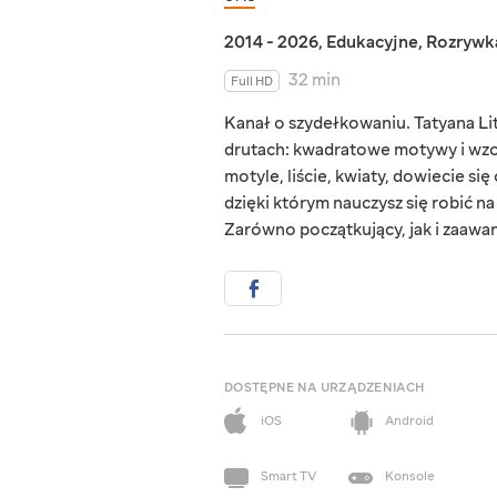
2014 - 2026
,
Edukacyjne
,
Rozrywk
32 min
Full HD
Kanał o szydełkowaniu. Tatyana Litk
drutach: kwadratowe motywy i wzor
motyle, liście, kwiaty, dowiecie si
dzięki którym nauczysz się robić na
Zarówno początkujący, jak i zaawa
DOSTĘPNE NA URZĄDZENIACH
iOS
Android
Smart TV
Konsole