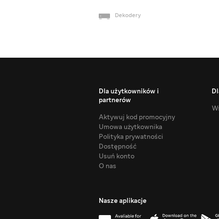
Dekodery
Dla użytkowników i
Dl
partnerów
Ws
Aktywuj kod promocyjny
Umowa użytkownika
Polityka prywatności
Dostępność
Usuń konto
O nas
Nasze aplikacje