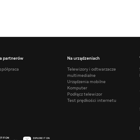
a partnerów
Na urządzeniach
półpraca
Telewizory i odtwarzacze
multimedialne
Urządzenia mobilne
Komputer
Podłącz telewizor
Test prędkości internetu