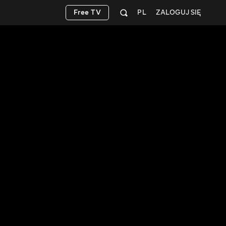
Free TV
PL
ZALOGUJ SIĘ