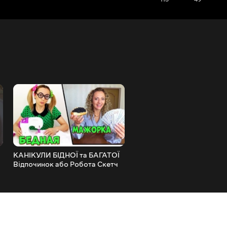
КАНІКУЛИ БІДНОЇ та БАГАТОЇ
БАГАТА vs БІДНА - БУДИ
Відпочинок або Робота Скетч
24 години челендж
від НЮСЯ ТВ 11 06 2022