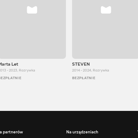
Marta Let
STEVEN
013 - 2023
,
Rozrywka
2014 - 2024
,
Rozrywka
BEZPŁATNIE
BEZPŁATNIE
a partnerów
Na urządzeniach