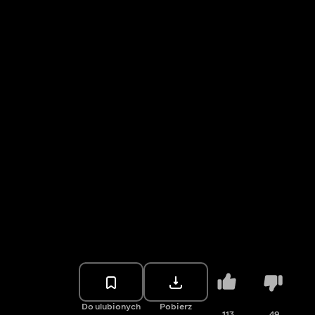
Do ulubionych
Pobierz
113
49