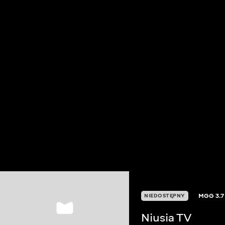
MGG
3.7
NIEDOSTĘPNY
Niusia TV