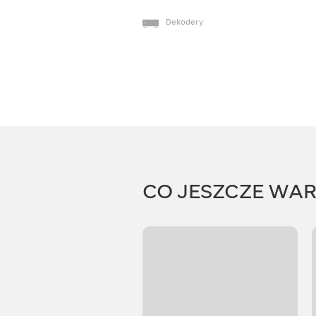
Dekodery
CO JESZCZE WA