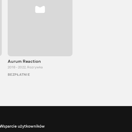
Aurum Reaction
PlayUA
2018 - 2022
,
Rozrywka
2013 - 2025
,
Rozrywka
BEZPŁATNIE
BEZPŁATNIE
Wsparcie użytkowników