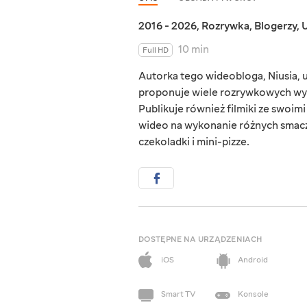
2016 - 2026
,
Rozrywka
,
Blogerzy
,
U
10 min
Full HD
Autorka tego wideobloga, Niusia, u
proponuje wiele rozrywkowych wy
Publikuje również filmiki ze swoimi
wideo na wykonanie różnych smaczn
czekoladki i mini-pizze.
DOSTĘPNE NA URZĄDZENIACH
iOS
Android
Smart TV
Konsole