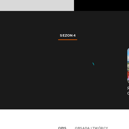
SEZON 4
OPIS
OBSADA I TWÓRCY