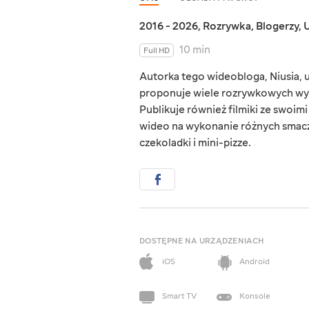
2016 - 2026
,
Rozrywka
,
Blogerzy
,
U
10 min
Full HD
Autorka tego wideobloga, Niusia, u
proponuje wiele rozrywkowych wy
Publikuje również filmiki ze swoimi
wideo na wykonanie różnych smaczn
czekoladki i mini-pizze.
DOSTĘPNE NA URZĄDZENIACH
iOS
Android
Smart TV
Konsole