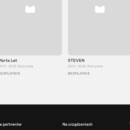
Marta Let
STEVEN
013 - 2023
,
Rozrywka
2014 - 2024
,
Rozrywka
BEZPŁATNIE
BEZPŁATNIE
a partnerów
Na urządzeniach