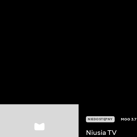
MGG
3.7
NIEDOSTĘPNY
Niusia TV