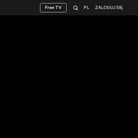
Free TV
PL
ZALOGUJ SIĘ