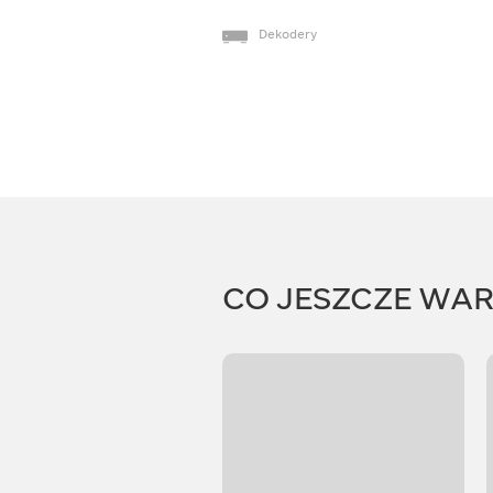
Dekodery
CO JESZCZE WA