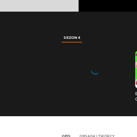
SEZON 4
OPIS
OBSADA I TWÓRCY