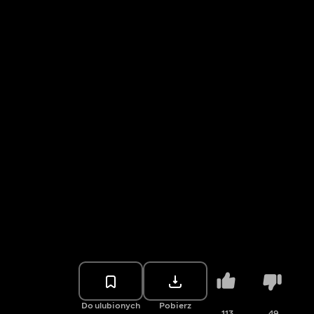
Do ulubionych
Pobierz
113
49