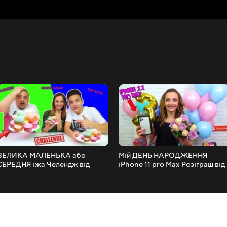
ВЕЛИКА МАЛЕНЬКА або
Мій ДЕНЬ НАРОДЖЕННЯ
СЕРЕДНЯ їжа Челендж від
iPhone 11 pro Max Розіграш від
НЮСЯ ТБ
Жори та Розпакування
Подарунків / НЮСЯ ТV