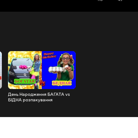
День Народження БАГАТА vs
БАГАТА vs БІДНА роблять
БІДНА розпакування
СЛАЙМИ / Slime Challeng
подарунків / Скетч від НЮСЯ
ТБ