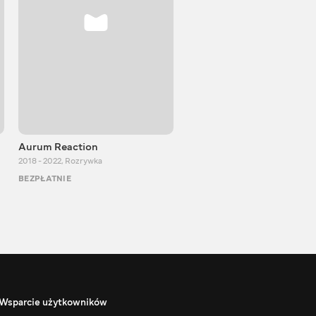
Aurum Reaction
PlayUA
2018 - 2022
,
Rozrywka
2013 - 2025
,
Rozrywka
BEZPŁATNIE
BEZPŁATNIE
Wsparcie użytkowników