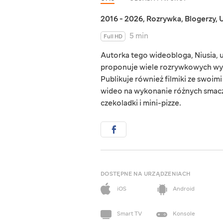
2016 - 2026
,
Rozrywka
,
Blogerzy
,
U
5 min
Full HD
Autorka tego wideobloga, Niusia, u
proponuje wiele rozrywkowych wy
Publikuje również filmiki ze swoimi
wideo na wykonanie różnych smaczn
czekoladki i mini-pizze.
DOSTĘPNE NA URZĄDZENIACH
iOS
Android
Smart TV
Konsole