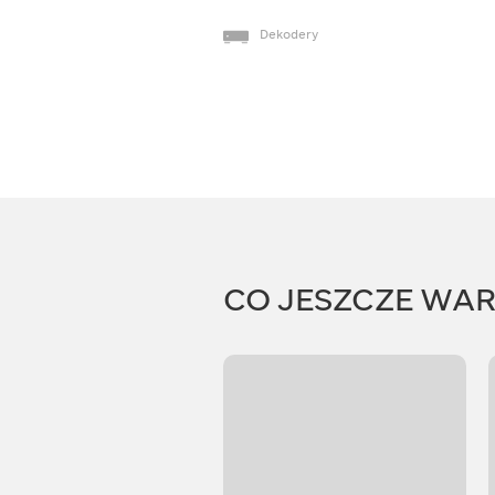
Dekodery
CO JESZCZE WA