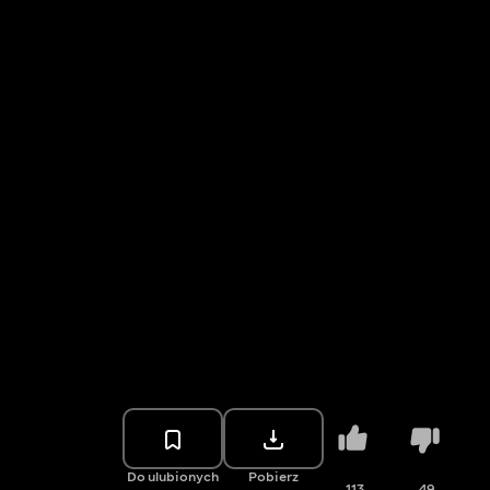
Do ulubionych
Pobierz
113
49