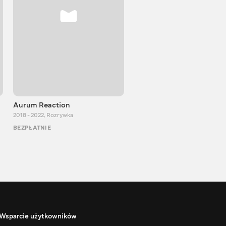
Aurum Reaction
PlayUA
2018 - 2022
,
Rozrywka
2013 - 2025
,
Rozrywka
BEZPŁATNIE
BEZPŁATNIE
Wsparcie użytkowników