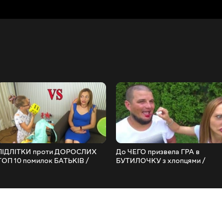
ПІДЛІТКИ проти ДОРОСЛИХ
До ЧЕГО призвела ГРА в
ТОП 10 помилок БАТЬКІВ /
БУТИЛОЧКУ з хлопцями /
Настя як мама / НЮСЯ ТБ
ПРАВДА чи ДІЯ від НЮСЯ ТБ
скетчі