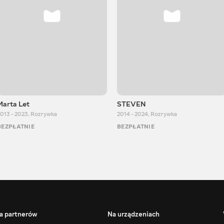
Marta Let
STEVEN
013 - 2023
,
Rozrywka
2014 - 2024
,
Rozrywka
BEZPŁATNIE
BEZPŁATNIE
a partnerów
Na urządzeniach