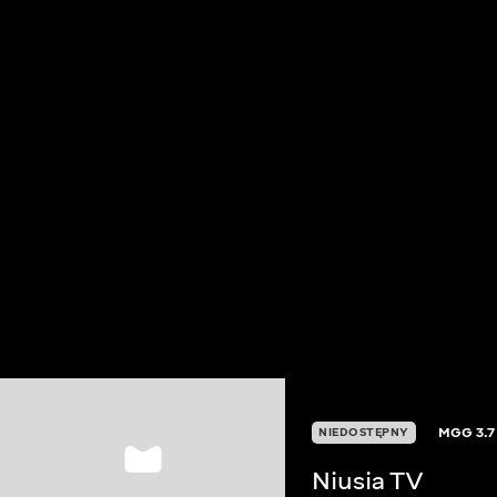
MGG
3.7
NIEDOSTĘPNY
Niusia TV