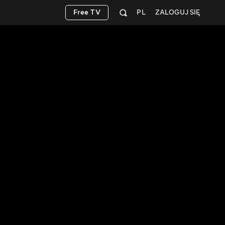
Free TV
PL
ZALOGUJ SIĘ