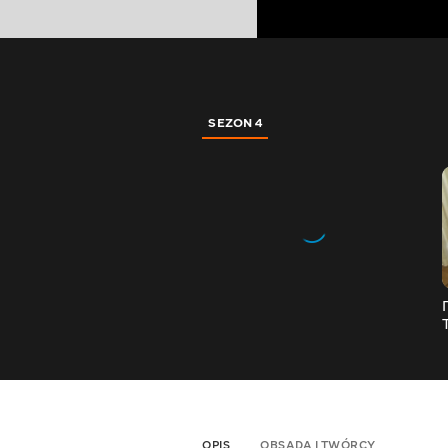
SEZON 4
OPIS
OBSADA I TWÓRCY