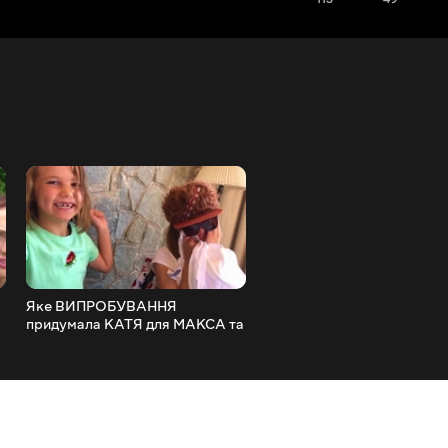
Яке ВИПРОБУВАННЯ
24 ГОДИНИ ПІДПИСНИКИ
придумала КАТЯ для МАКСА та
Керують МНОЮ в селі /
ІННИ 24 години разом на
Годувати БДЖІЛОК чи
Острові / НЮСЯ ТБ
Викупати Собаку Вам
Вирішувати / НЮСЯ ТБ