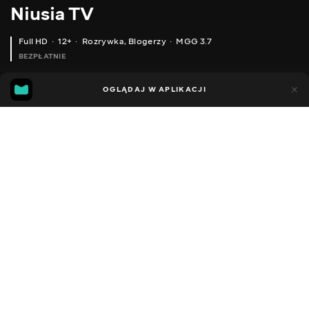
Niusia TV
Full HD
12+
Rozrywka
,
Blogerzy
MGG 3.7
BEZPŁATNIE
MGG
113
49
OGLĄDAJ W APLIKACJI
3.7
Dodano do ulubionych
UDOSTĘPNIJ
Sezon 4
Facebook
Kopiuj link
СМІШНІ РОЗІГРИШІ КАТЯ І МАКС ПРОТИ ЖОРИКА / НЮСЯ ТБ В ШОЦІ НОВИЙ ЧЕЛЕНДЖ ЩО ПРИДУМАЛИ ДІТИ
ЖОРА ПРИЇХАВ ДО МАКСА І КАТІ ОДНІ ВДОМА ДІТИ НАС РОЗІГРАЛИ ПОДАРУНКИ І СЮРПРИЗИ РОЗПАКУВАННЯ // НЮСЯ ТV
2016 - 2026
,
Ukraina
Rozrywka
,
Blogerzy
DŹWIĘK