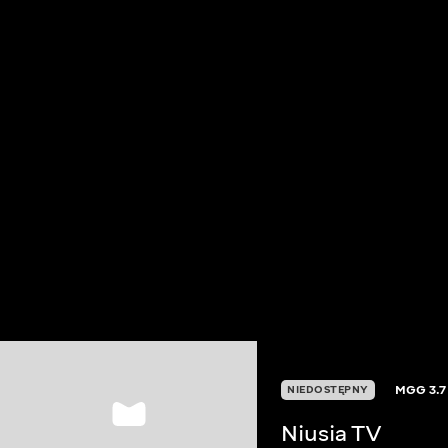
MGG
3.7
NIEDOSTĘPNY
Niusia TV