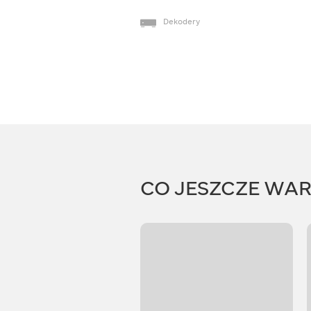
Dekodery
CO JESZCZE WA