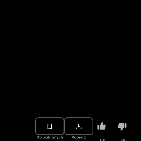
Do ulubionych
Pobierz
113
49