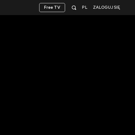
Free TV
PL
ZALOGUJ SIĘ