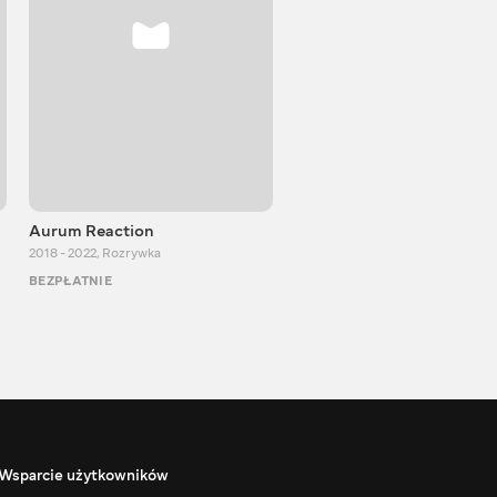
Aurum Reaction
PlayUA
2018 - 2022
,
Rozrywka
2013 - 2025
,
Rozrywka
BEZPŁATNIE
BEZPŁATNIE
Wsparcie użytkowników