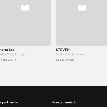
Marta Let
STEVEN
013 - 2023
,
Rozrywka
2014 - 2024
,
Rozrywka
BEZPŁATNIE
BEZPŁATNIE
a partnerów
Na urządzeniach