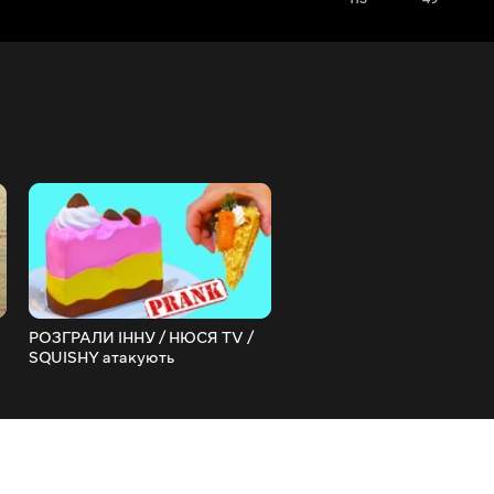
РОЗГРАЛИ ІННУ / НЮСЯ TV /
ОБЛОМ мене НЕ ПУСТИЛ
SQUISHY атакують
СЦЕНУ ФАН ЗУСТРІЧ З
ПІДПИСНИКАМИ СЕЛФІ н
Відеоспеці