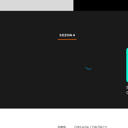
SEZON 4
OPIS
OBSADA I TWÓRCY