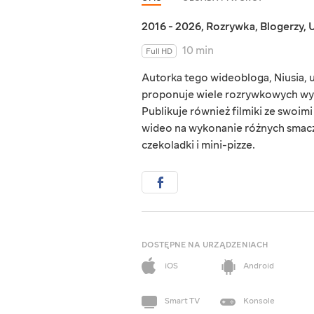
2016 - 2026
,
Rozrywka
,
Blogerzy
,
U
10 min
Full HD
Autorka tego wideobloga, Niusia, u
proponuje wiele rozrywkowych wy
Publikuje również filmiki ze swoimi
wideo na wykonanie różnych smaczn
czekoladki i mini-pizze.
DOSTĘPNE NA URZĄDZENIACH
iOS
Android
Smart TV
Konsole