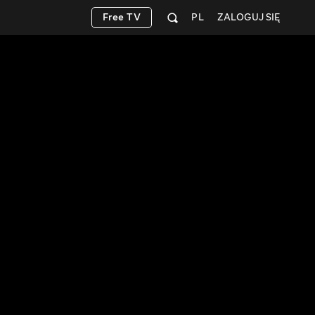
Free TV
PL
ZALOGUJ SIĘ