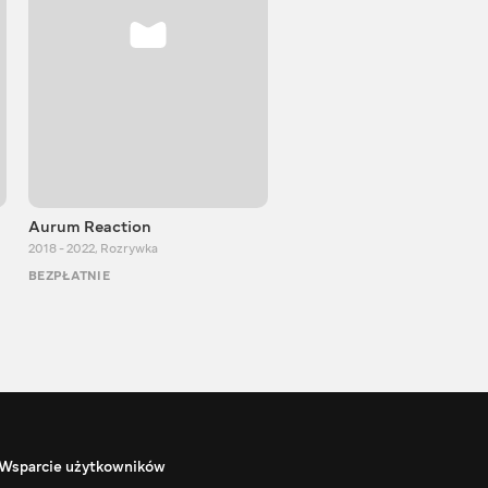
Aurum Reaction
PlayUA
2018 - 2022
,
Rozrywka
2013 - 2025
,
Rozrywka
BEZPŁATNIE
BEZPŁATNIE
Wsparcie użytkowników