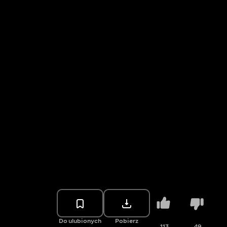
Do ulubionych
Pobierz
113
49