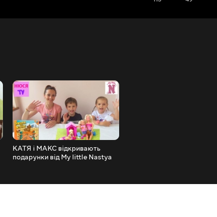
КАТЯ і МАКС відкривають
Катя і МАКС відкриваємо 
подарунки від My little Nastya
Wheels з Максом Машинк
Граємо в гру КІШКА НА СТІНІ
Форд і пусковий Механізм
та КЛЮКВАМИ
Граємо з Mister Max