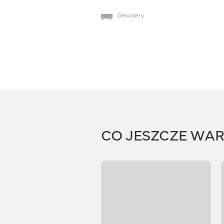
Dekodery
CO JESZCZE WA