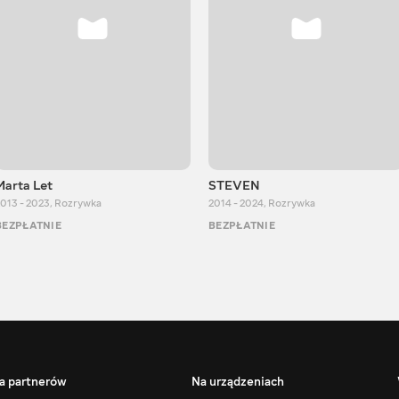
Marta Let
STEVEN
013 - 2023
,
Rozrywka
2014 - 2024
,
Rozrywka
BEZPŁATNIE
BEZPŁATNIE
a partnerów
Na urządzeniach