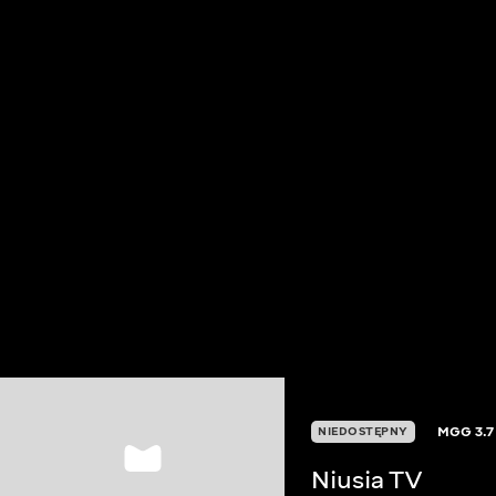
MGG
3.7
NIEDOSTĘPNY
Niusia TV