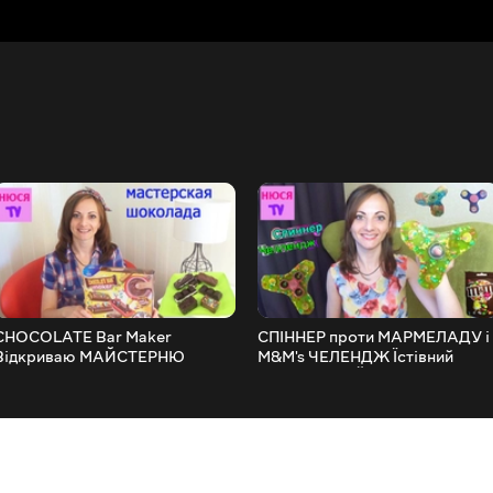
CHOCOLATE Bar Maker
СПІННЕР проти МАРМЕЛАДУ і
Відкриваю МАЙСТЕРНЮ
M&M's ЧЕЛЕНДЖ Їстівний
ШОКОЛАДУ
ГІГАНТСЬКИЙ Фіджет Спіннер
з ЖЕЛЕ DIY з КАРТОНУ