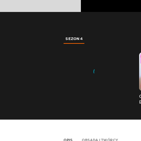
SEZON 4
OPIS
OBSADA I TWÓRCY