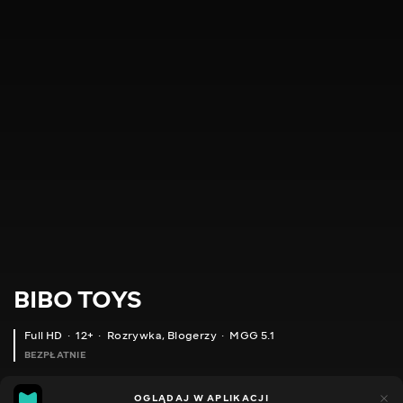
BIBO TOYS
Full HD
12+
Rozrywka
,
Blogerzy
MGG 5.1
BEZPŁATNIE
MGG
66
22
OGLĄDAJ W APLIKACJI