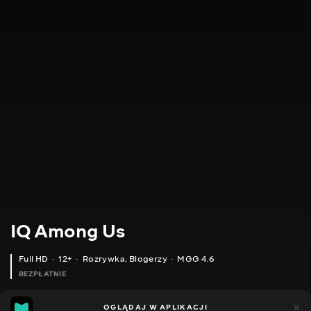
IQ Among Us
Full HD
12+
Rozrywka
,
Blogerzy
MGG 4.6
BEZPŁATNIE
MGG
424
166
OGLĄDAJ W APLIKACJI