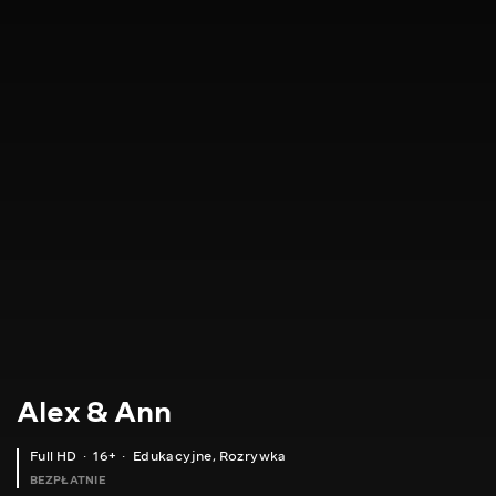
Alex & Ann
Full HD
16+
Edukacyjne
,
Rozrywka
BEZPŁATNIE