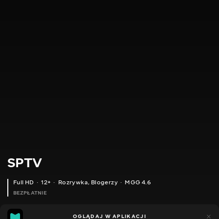
SPTV
Full HD
12+
Rozrywka
,
Blogerzy
MGG 4.6
BEZPŁATNIE
MGG
180
OGLĄDAJ W APLIKACJI
50