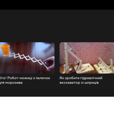
Ого! Робот-ножиці з паличок
Як зробити гідравлічний
для морозива
екскаватор зі шприців