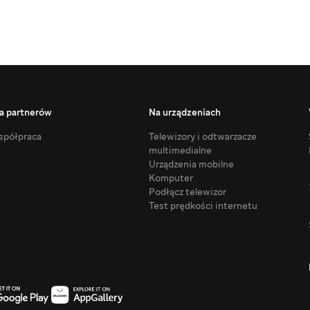
a partnerów
Na urządzeniach
półpraca
Telewizory i odtwarzacze
multimedialne
Urządzenia mobilne
Komputer
Podłącz telewizor
Test prędkości internetu