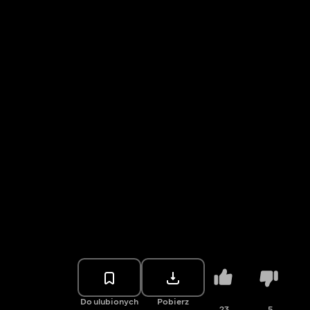
Do ulubionych
Pobierz
23
5