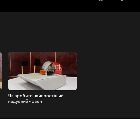
Як зробити найпростіший
Як зробити гармату
надувний човен