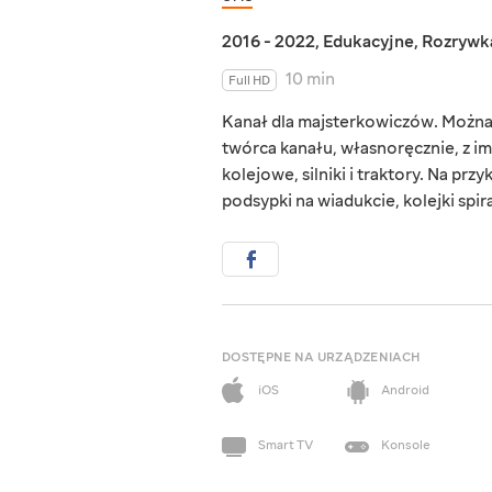
2016 - 2022
,
Edukacyjne
,
Rozrywk
10 min
Full HD
Kanał dla majsterkowiczów. Można 
twórca kanału, własnoręcznie, z 
kolejowe, silniki i traktory. Na prz
podsypki na wiadukcie, kolejki spira
DOSTĘPNE NA URZĄDZENIACH
iOS
Android
Smart TV
Konsole