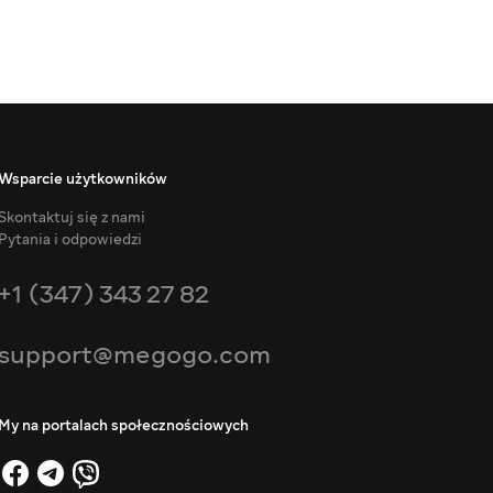
Wsparcie użytkowników
Skontaktuj się z nami
Pytania i odpowiedzi
+1 (347) 343 27 82
support@megogo.com
My na portalach społecznościowych