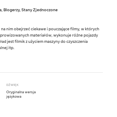
a
,
Blogerzy
,
Stany Zjednoczone
na nim obejrzeć ciekawe i pouczające filmy, w których
improwizowanych materiałów, wykonuje różne pojazdy
ykład jest filmik z użyciem maszyny do czyszczenia
lnej itp.
DŹWIĘK
Oryginalna wersja
językowa