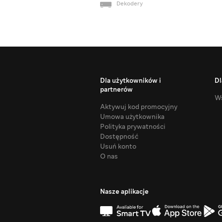
Dekodery
Dla użytkowników i
Dl
partnerów
Ws
Aktywuj kod promocyjny
Umowa użytkownika
Polityka prywatności
Dostępność
Usuń konto
O nas
Nasze aplikacje