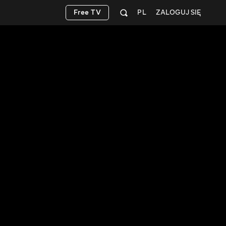
Free TV
PL
ZALOGUJ SIĘ