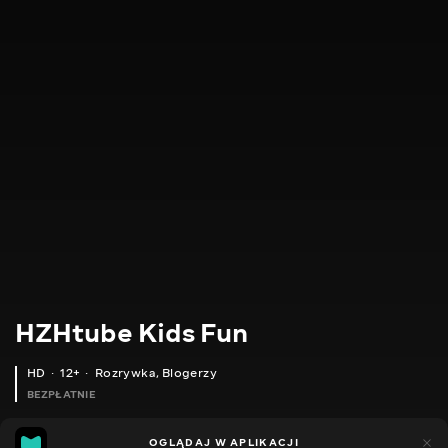
HZHtube Kids Fun
HD
12+
Rozrywka
,
Blogerzy
BEZPŁATNIE
21
13
OGLĄDAJ W APLIKACJI