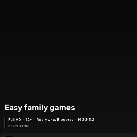
Easy family games
Full HD
12+
Rozrywka
,
Blogerzy
MGG 5.2
BEZPŁATNIE